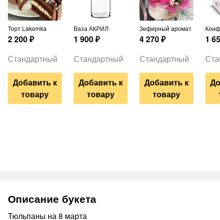
Торт Lakomka
Ваза АКРИЛ
Зефирный аромат
Кон
2 200
₽
1 900
₽
4 270
₽
1 6
Стандартный
Стандартный
Стандартный
Ста
Добавить к
Добавить к
Добавить к
До
товару
товару
товару
Описание букета
Тюльпаны на 8 марта