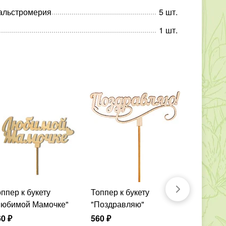
альстромерия
5
шт
.
1
шт
.
Топпер к букету
Мягкая 
Любимой Мамочке"
"Поздравляю"
2 120
₽
60
₽
560
₽