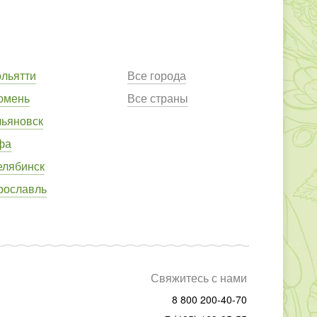
ольятти
Все города
юмень
Все страны
льяновск
фа
елябинск
рославль
Свяжитесь с нами
8 800 200-40-70