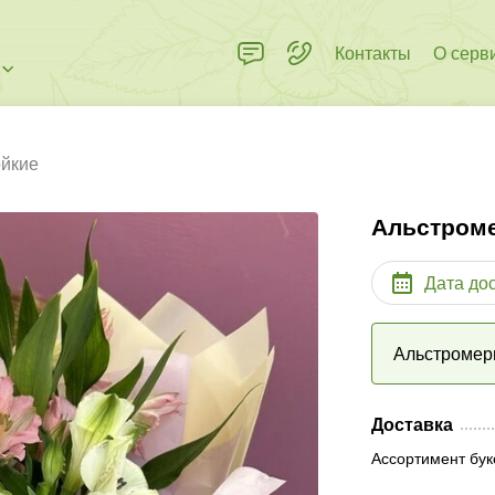
Контакты
О серв
ойкие
Альстром
Дата до
Альстромер
Доставка
Ассортимент бук