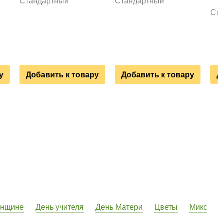
Стандартный
Стандартный
С
у
Добавить к товару
Добавить к товару
енщине
День учителя
День Матери
Цветы
Микс