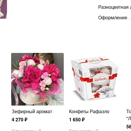
Разноцветная 
Оформление
Зефирный аромат
Конфеты Рафаэло
Топпер к букету
"
4 270
₽
1 650
₽
5