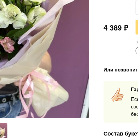
4 389
₽
П
Или позвонит
Га
Ес
со
бе
Состав буке