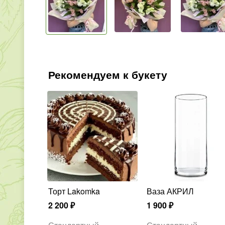
Рекомендуем к букету
Торт Lakomka
Ваза АКРИЛ
2 200
₽
1 900
₽