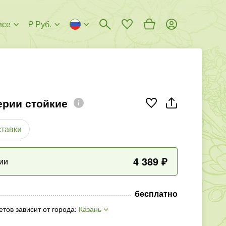
исе
₽ Руб.
ерии стойкие
ставки
4 389
₽
ии
бесплатно
етов зависит от города
:
Казань