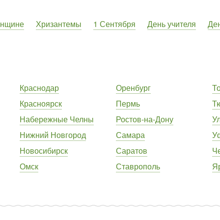
енщине
Хризантемы
1 Сентября
День учителя
Де
Краснодар
Оренбург
Т
Красноярск
Пермь
Т
Набережные Челны
Ростов-на-Дону
У
Нижний Новгород
Самара
У
Новосибирск
Саратов
Ч
Омск
Ставрополь
Я