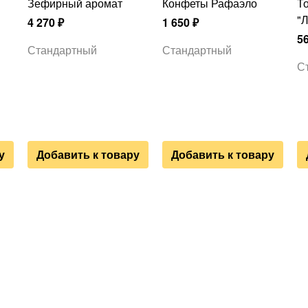
Зефирный аромат
Конфеты Рафаэло
Топпер к букету
"
4 270
₽
1 650
₽
5
Стандартный
Стандартный
С
у
Добавить к товару
Добавить к товару