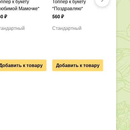
Топпер к букету
Мягкая 
Любимой Мамочке"
"Поздравляю"
2 120
₽
60
₽
560
₽
Уме
тандартный
Стандартный
Д
Добавить к товару
Добавить к товару