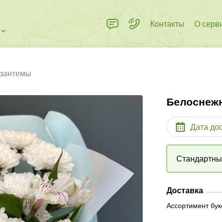
Контакты
О серв
изантемы
Белоснеж
Дата до
Стандартн
Доставка
Ассортимент бук