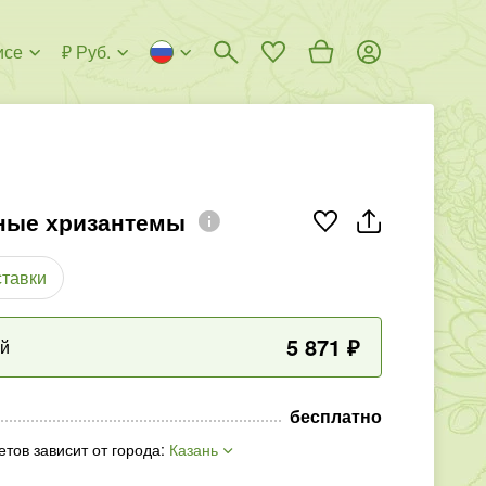
исе
₽ Руб.
ные хризантемы
ставки
5 871
₽
ый
бесплатно
етов зависит от города
:
Казань