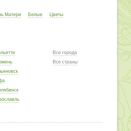
нь Матери
Белые
Цветы
ольятти
Все города
юмень
Все страны
льяновск
фа
елябинск
рославль