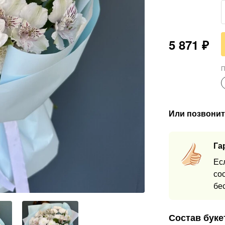
5 871
₽
П
Или позвонит
Га
Ес
со
бе
Состав буке