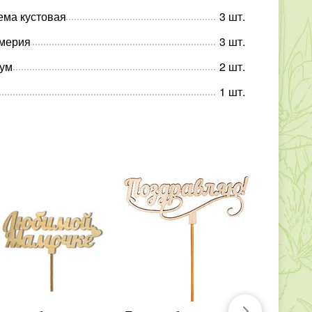
ема кустовая
3
шт
.
омерия
3
шт
.
ум
2
шт
.
1
шт
.