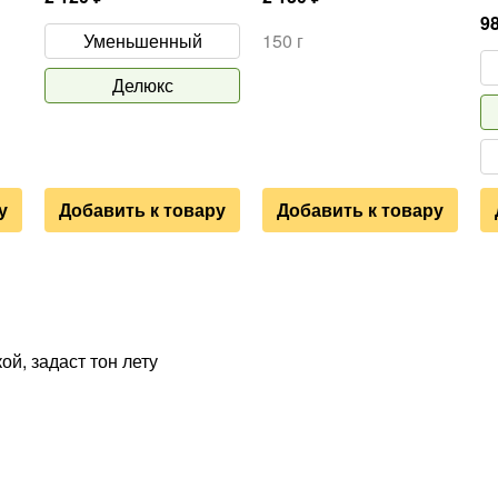
9
Уменьшенный
150 г
Делюкс
у
Добавить к товару
Добавить к товару
й, задаст тон лету