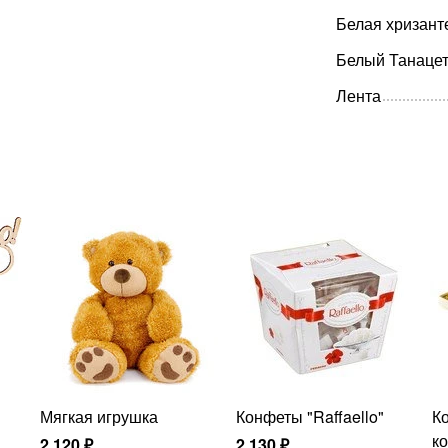
Белая хризант
Белый Танаце
Лента
Мягкая игрушка
Конфеты "Raffaello"
Коробка шоколадных
к
2 120
₽
2 130
₽