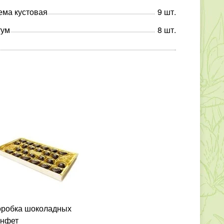
ема кустовая
9
шт
.
тум
8
шт
.
онфет