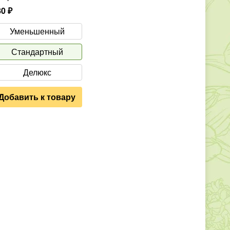
80
₽
Уменьшенный
Стандартный
Делюкс
Добавить к товару