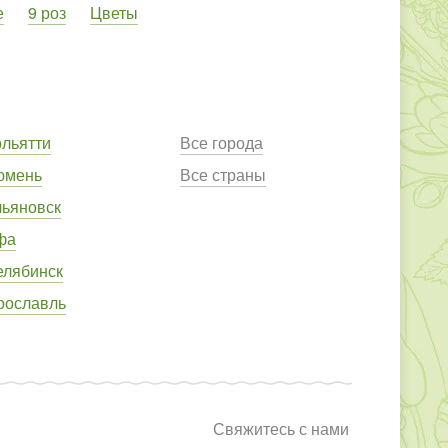
е
9 роз
Цветы
ольятти
Все города
юмень
Все страны
льяновск
фа
елябинск
рославль
Свяжитесь с нами