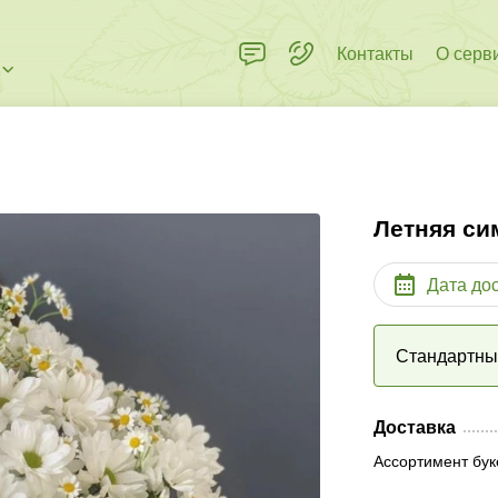
Контакты
О серв
Летняя с
Дата до
Стандартн
Доставка
Ассортимент бук