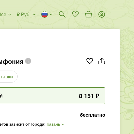
исе
₽ Руб.
имфония
ставки
8 151
₽
ый
бесплатно
етов зависит от города
:
Казань