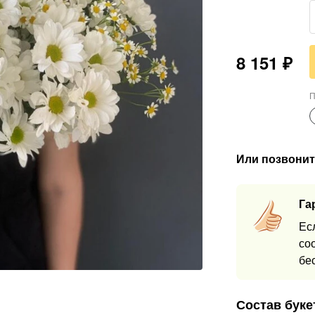
8 151
₽
П
Или позвонит
Га
Ес
со
бе
Состав буке