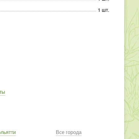
1
шт
.
ты
ольятти
Все города