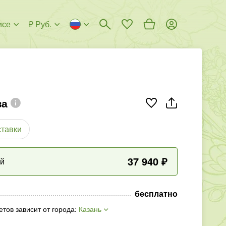
исе
₽ Руб.
за
ставки
37 940
₽
ый
бесплатно
етов зависит от города
:
Казань