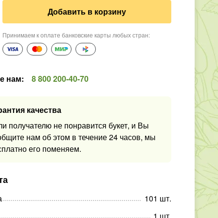
Добавить в корзину
Принимаем к оплате банковские карты любых стран
:
е нам
:
8 800 200-40-70
рантия качества
ли получателю не понравится букет, и Вы
общите нам об этом в течение 24 часов, мы
сплатно его поменяем.
та
а
101
шт
.
1
шт
.