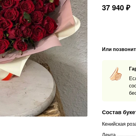
37 940
₽
Или позвонит
Га
Ес
со
бе
Состав буке
Кенийская роз
Лента