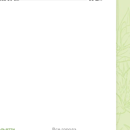
ольятти
Все города