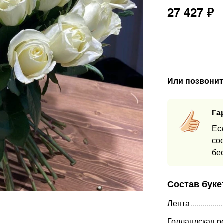
27 427
₽
Или позвонит
Га
Ес
со
бе
Состав буке
Лента
Голландская р