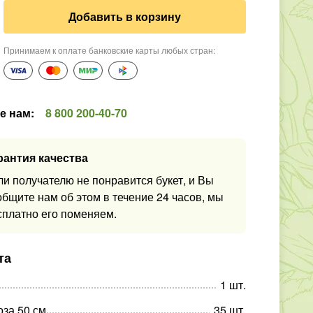
Добавить в корзину
Принимаем к оплате банковские карты любых стран
:
е нам
:
8 800 200-40-70
рантия качества
ли получателю не понравится букет, и Вы
общите нам об этом в течение 24 часов, мы
сплатно его поменяем.
та
1
шт
.
оза 50 см
35
шт
.