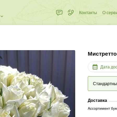
Контакты
О серв
Мистретто
Дата до
Стандартн
Доставка
Ассортимент бук