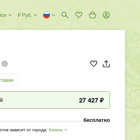
исе
₽ Руб.
ставки
27 427
₽
ый
бесплатно
етов зависит от города
:
Казань