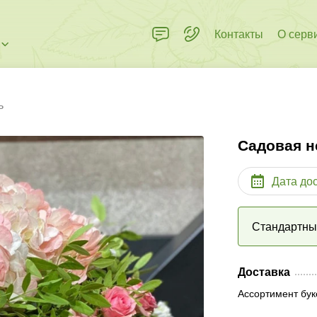
Контакты
О серв
ь
Садовая н
Дата до
Стандартн
Доставка
Ассортимент бук