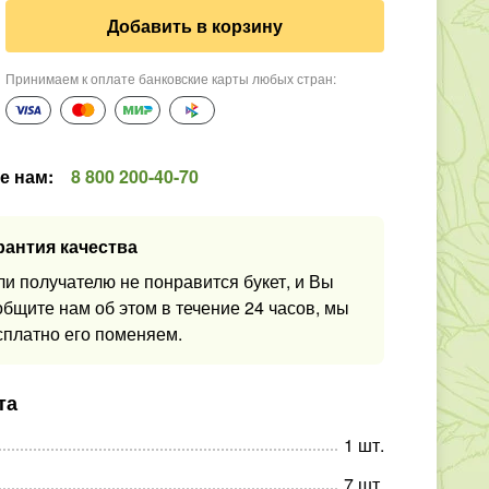
Добавить в корзину
Принимаем к оплате банковские карты любых стран
:
е нам
:
8 800 200-40-70
рантия качества
ли получателю не понравится букет, и Вы
общите нам об этом в течение 24 часов, мы
сплатно его поменяем.
та
1
шт
.
7
шт
.