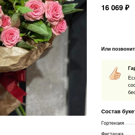
16 069
₽
Или позвонит
Га
Ес
со
бе
Состав буке
Гортензия
Фисташка