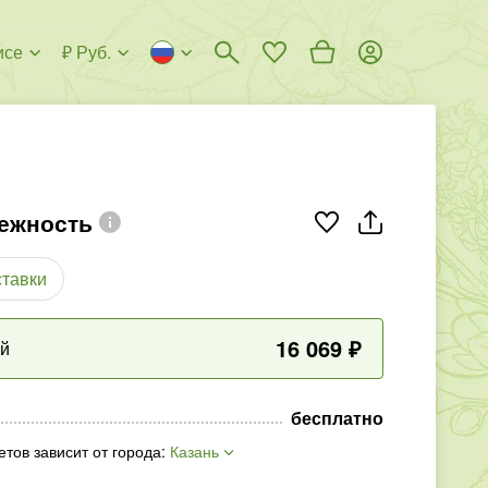
исе
₽ Руб.
ежность
ставки
16 069
₽
ый
бесплатно
етов зависит от города
:
Казань