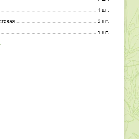
1
шт
.
стовая
3
шт
.
1
шт
.