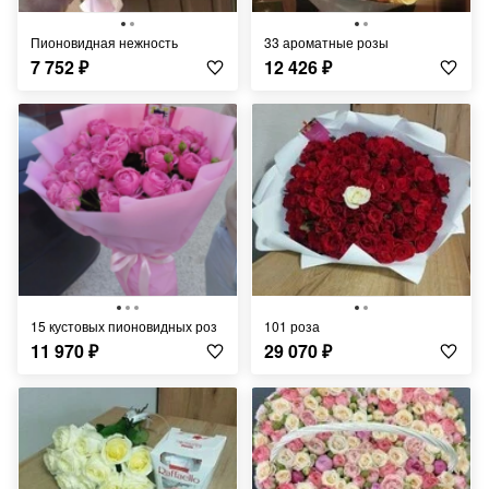
Пионовидная нежность
33 ароматные розы
7 752
₽
12 426
₽
15 кустовых пионовидных роз
101 роза
11 970
₽
29 070
₽