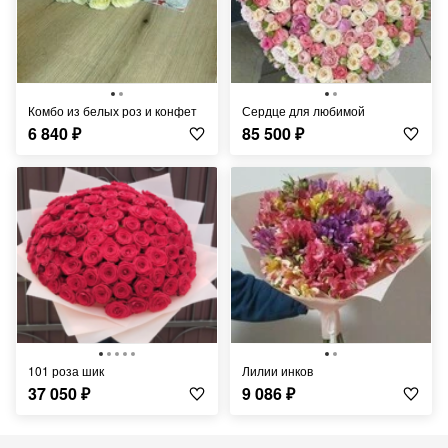
комбо из белых роз и конфет
Сердце для любимой
6 840
₽
85 500
₽
101 роза шик
лилии инков
37 050
₽
9 086
₽