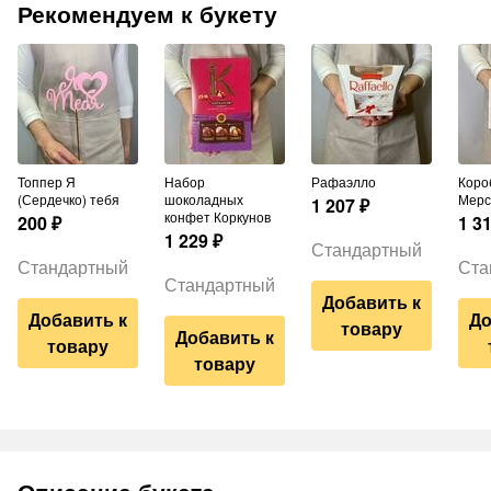
Рекомендуем к букету
Топпер Я
Набор
Рафаэлло
Коробка конфет
(Сердечко) тебя
шоколадных
Мерс
1 207
₽
конфет Коркунов
200
₽
1 3
1 229
₽
Стандартный
Стандартный
Ста
Стандартный
Добавить к
Добавить к
До
товару
Добавить к
товару
товару