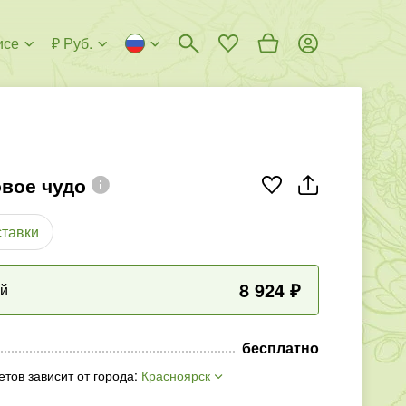
исе
₽ Руб.
овое чудо
ставки
8 924
₽
ый
бесплатно
етов зависит от города
:
Красноярск