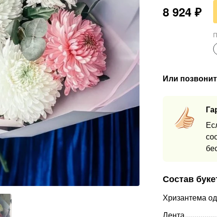
8 924
₽
П
Или позвонит
Га
Ес
со
бе
Состав буке
Хризантема о
Лента