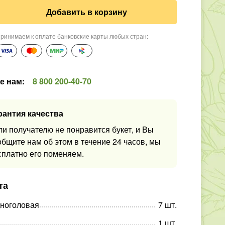
Добавить в корзину
ринимаем к оплате банковские карты любых стран
:
е нам
:
8 800 200-40-70
рантия качества
ли получателю не понравится букет, и Вы
общите нам об этом в течение 24 часов, мы
сплатно его поменяем.
та
дноголовая
7
шт
.
1
шт
.