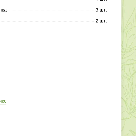
нка
3
шт
.
2
шт
.
икс