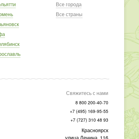
ольятти
Все города
юмень
Все страны
льяновск
фа
елябинск
рославль
Свяжитесь с нами
8 800 200-40-70
+7 (495) 169-95-55
+7 (727) 310 48 93
Красноярск
улица Ленина, 116