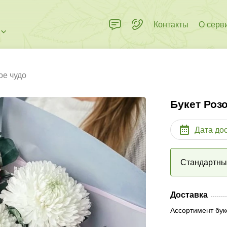
Контакты
О серв
ое чудо
Букет Роз
Дата до
Стандартн
Доставка
Ассортимент бук