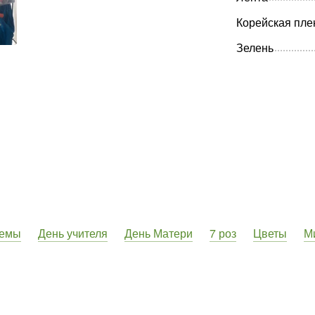
Корейская пле
Зелень
темы
День учителя
День Матери
7 роз
Цветы
М