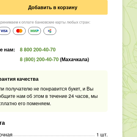
Добавить в корзину
ринимаем к оплате банковские карты любых стран
:
е нам
:
8 800 200-40-70
8 (800) 200-40-70
(
Махачкала
)
рантия качества
ли получателю не понравится букет, и Вы
общите нам об этом в течение 24 часов, мы
сплатно его поменяем.
та
очная
1
шт
.