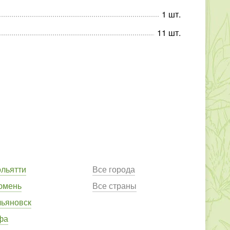
1
шт
.
11
шт
.
ольятти
Все города
юмень
Все страны
льяновск
фа