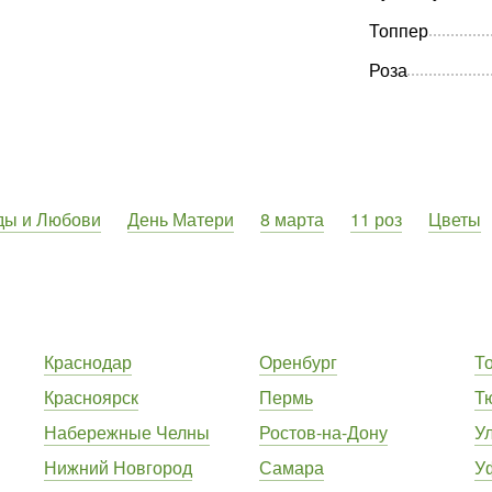
Топпер
Роза
ды и Любови
День Матери
8 марта
11 роз
Цветы
Краснодар
Оренбург
Т
Красноярск
Пермь
Т
Набережные Челны
Ростов-на-Дону
У
Нижний Новгород
Самара
У