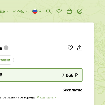
исе
₽ Руб.
е
ставки
7 068
₽
ый
бесплатно
етов зависит от города
:
Махачкала