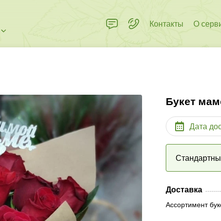
Контакты
О серв
Букет мам
Дата до
Стандартн
Доставка
Ассортимент бук