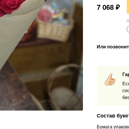
7 068
₽
П
Или позвонит
Га
Ес
со
бе
Состав буке
Бумага упаков