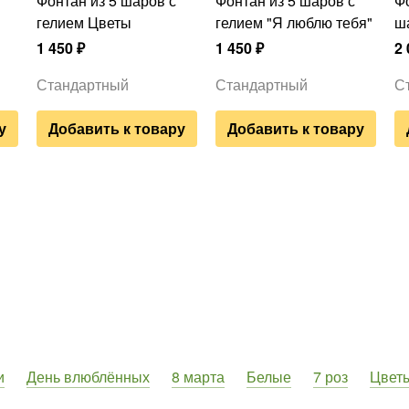
Фонтан из 5 шаров с
Фонтан из 5 шаров с
Фонтан из 5 красных
гелием Цветы
гелием "Я люблю тебя"
ш
1 450
₽
1 450
₽
2 
Стандартный
Стандартный
С
у
Добавить к товару
Добавить к товару
и
День влюблённых
8 марта
Белые
7 роз
Цвет