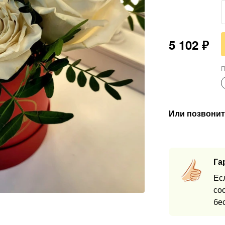
5 102
₽
П
Или позвонит
Га
Ес
со
бе