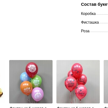
Состав буке
Коробка
Фисташка
Роза