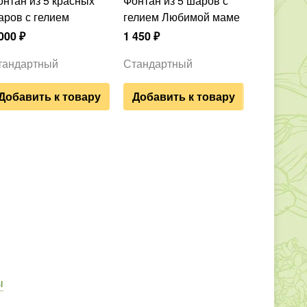
Фонтан из 5 шаров с
аров с гелием
гелием Любимой маме
000
₽
1 450
₽
тандартный
Стандартный
Добавить к товару
Добавить к товару
ы