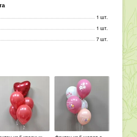
та
1
шт
.
1
шт
.
7
шт
.