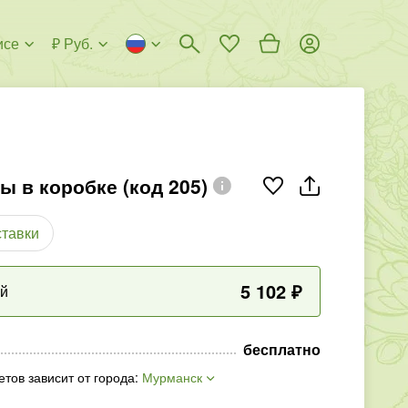
исе
₽ Руб.
ы в коробке (код 205)
ставки
5 102
₽
ый
бесплатно
етов зависит от города
:
Мурманск