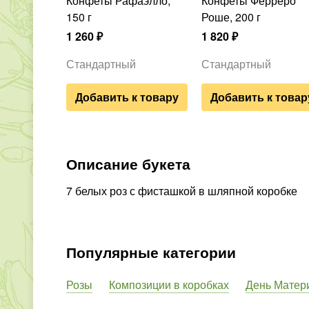
Конфеты Рафаэлло,
Конфеты Ферреро
150 г
Роше, 200 г
1 260
₽
1 820
₽
Стандартный
Стандартный
Добавить к товару
Добавить к товар
Описание букета
7 белых роз с фисташкой в шляпной коробке
Популярные категории
Розы
Композиции в коробках
День Матер