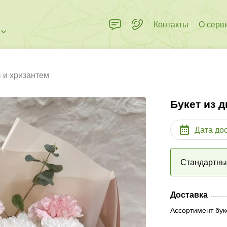
Контакты
О серв
в и хризантем
Букет из 
Дата до
Стандартн
Доставка
Ассортимент бук