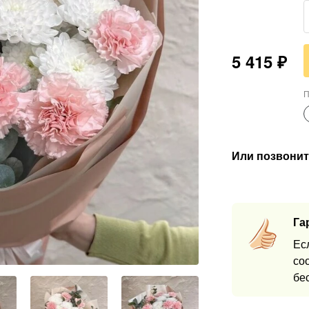
5 415
₽
П
Или позвонит
Га
Ес
со
бе