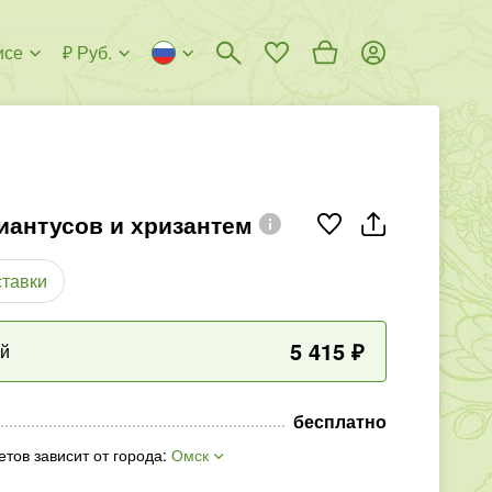
исе
₽ Руб.
диантусов и хризантем
ставки
5 415
₽
ый
бесплатно
етов зависит от города
:
Омск