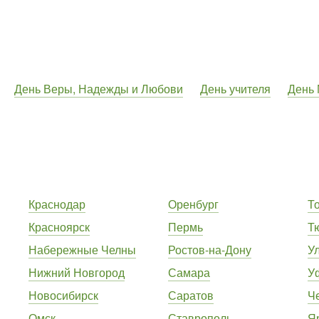
День Веры, Надежды и Любови
День учителя
День
Краснодар
Оренбург
Т
Красноярск
Пермь
Т
Набережные Челны
Ростов-на-Дону
У
Нижний Новгород
Самара
У
Новосибирск
Саратов
Ч
Омск
Ставрополь
Я