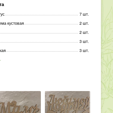
та
тус
7
шт
.
ема кустовая
2
шт
.
2
шт
.
3
шт
.
кая
3
шт
.