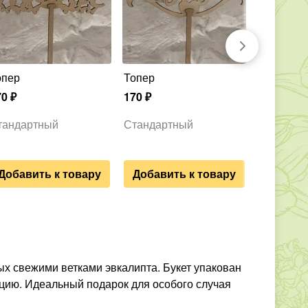
Топер
Топер
Топер
70
₽
170
₽
170
₽
тандартный
Стандартный
Стандар
Добавить к товару
Добавить к товару
ых свежими ветками эвкалипта. Букет упакован
цию. Идеальный подарок для особого случая