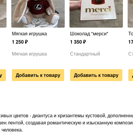
Мягкая игрушка
Шоколад "мерси"
1 250
₽
1 350
₽
1
Мягкая игрушка
Стандартный
С
у
Добавить к товару
Добавить к товару
сивых цветов - диантуса и хризантемы кустовой, дополненн
шен лентой, создавая романтическую и изысканную компози
 человека.