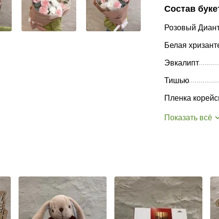
Состав буке
Розовый Диан
Белая хризант
Эвкалипт
Тишью
Пленка корейс
Показать всё