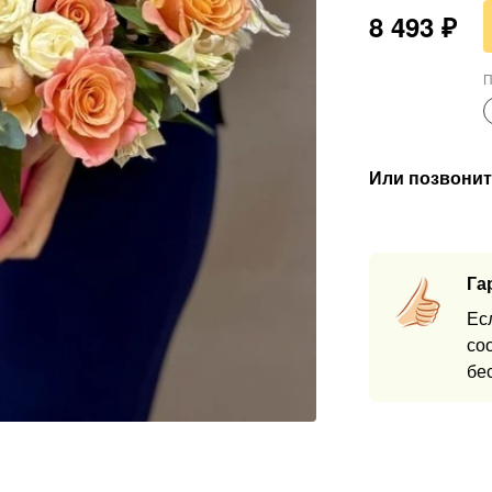
8 493
₽
П
Или позвонит
Га
Ес
со
бе