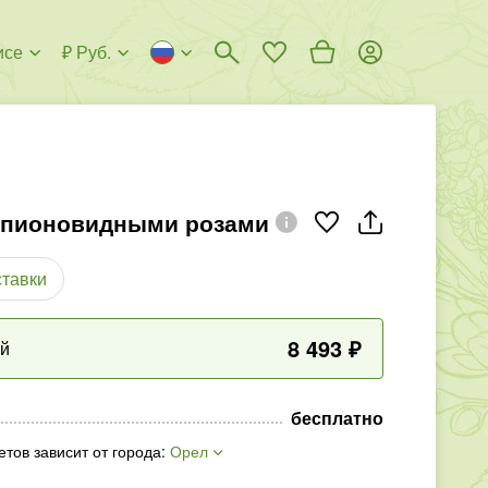
исе
₽ Руб.
 пионовидными розами
ставки
8 493
₽
ый
бесплатно
етов зависит от города
:
Орел