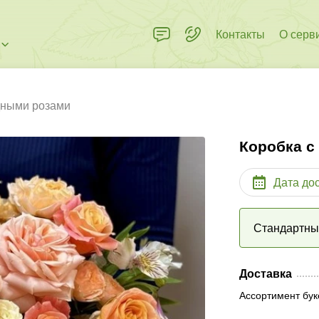
Контакты
О серв
дными розами
Коробка с
Дата до
Стандартн
Доставка
Ассортимент бук