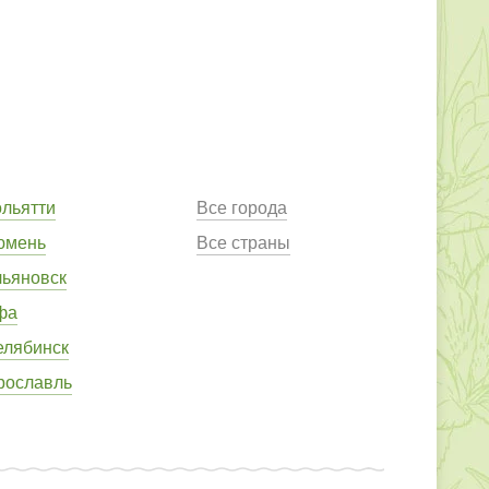
ольятти
Все города
юмень
Все страны
льяновск
фа
елябинск
рославль