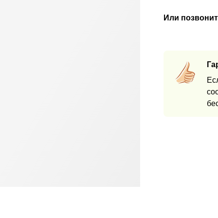
Или позвонит
Га
Ес
со
бе