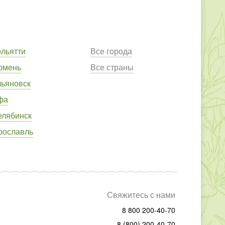
ольятти
Все города
юмень
Все страны
льяновск
фа
елябинск
рославль
Свяжитесь с нами
8 800 200-40-70
8 (800) 200-40-70