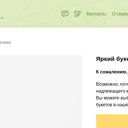
Контакты
О серв
деями
Яркий бук
К сожалению, 
Возможно, пото
надлежащего к
Вы можете выб
букетов в наше