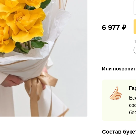
6 977
₽
П
Или позвонит
Га
Ес
со
бе
Состав буке