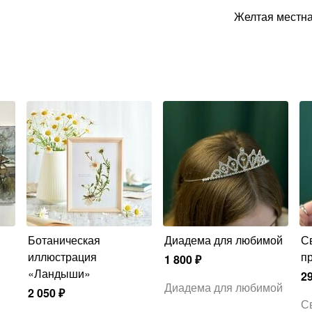
Желтая местна
Ботаническая
Диадема для любимой
Свечи для
иллюстрация
п
1 800
₽
«Ландыши»
2
Диадема для любимой
2 050
₽
С