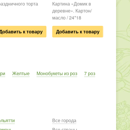
раздничного торта
Картина «Домик в
Картина 
деревне». Картон/
хочется, 
масло / 24*18
Холст / м
Добавить к товару
Добавить к товару
ери
Желтые
Монобукеты из роз
7 роз
ольятти
Все города
юмень
Все страны