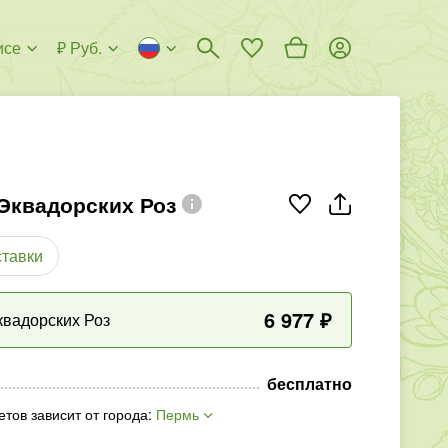
исе
₽ Руб.
Эквадорских Роз
ставки
6 977
₽
квадорских Роз
бесплатно
етов зависит от города
:
Пермь