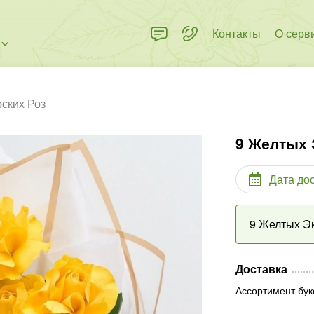
Контакты
О серв
ских Роз
9 Желтых 
Дата до
9 Желтых Э
Доставка
Ассортимент бук