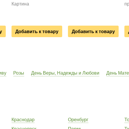
Картина
п
у
Добавить к товару
Добавить к товару
иву
Розы
День Веры, Надежды и Любови
День Мат
Краснодар
Оренбург
Т
Красноярск
Пермь
Т