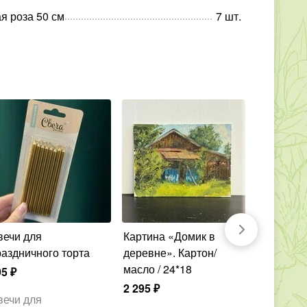
я роза 50 см
7
шт
.
Картина «Домик в
Картина «Гулять
раздничного торта
деревне». Картон/
хочется, 
масло / 24*18
Холст / м
95
₽
2 295
₽
30 820
₽
вечи для