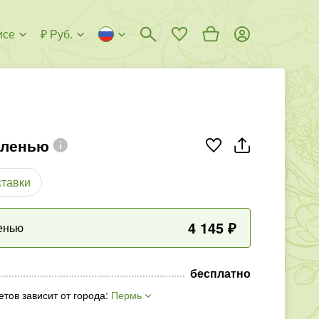
исе
₽ Руб.
зеленью
ставки
4 145
₽
ленью
бесплатно
етов зависит от города
:
Пермь