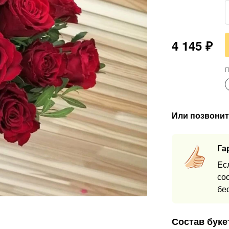
4 145
₽
П
Или позвонит
Га
Ес
со
бе
Состав буке