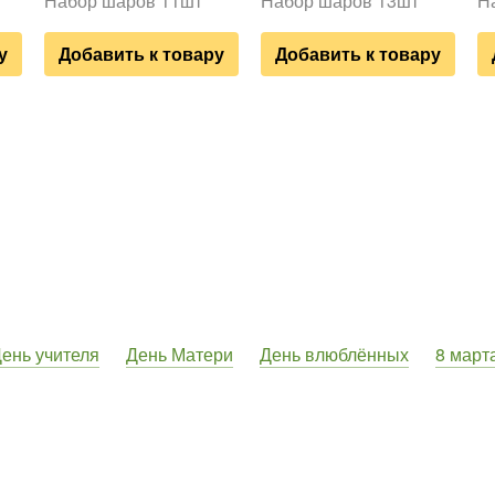
Набор шаров 11шт
Набор шаров 13шт
Н
у
Добавить к товару
Добавить к товару
ень учителя
День Матери
День влюблённых
8 март