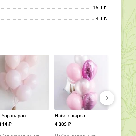
15
шт
.
4
шт
.
Набор шаров
Набор шаров
Набор ш
114
₽
4 803
₽
9 213
₽