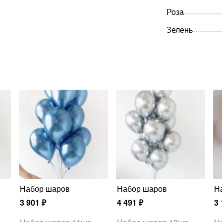
Роза
Зелень
Набор шаров
Набор шаров
3 901
₽
4 491
₽
3 