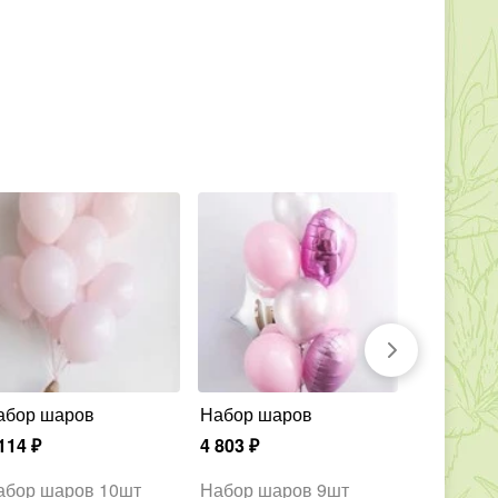
Набор шаров
Набор шаров
Набор ш
114
₽
4 803
₽
9 213
₽
абор шаров 10шт
Набор шаров 9шт
Набор ша