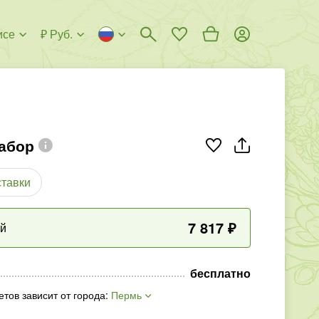
исе
₽ Руб.
абор
ставки
7 817
₽
ый
бесплатно
етов зависит от города
:
Пермь