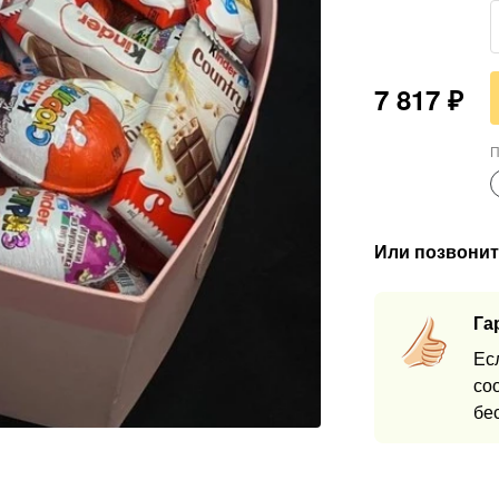
7 817
₽
П
Или позвонит
Га
Ес
со
бе