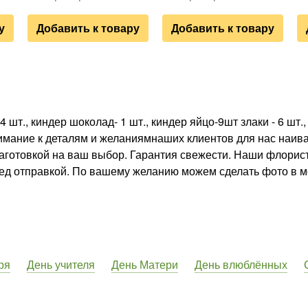
у
Добавить к товару
Добавить к товару
4 шт., киндер шоколад- 1 шт., киндер яйцо-9шт злаки - 6 шт.
имание к деталям и желаниямнаших клиентов для нас наив
заготовкой на ваш выбор. Гарантия свежести. Наши флори
ед отправкой. По вашему желанию можем сделать фото в м
ря
День учителя
День Матери
День влюблённых