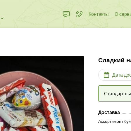
Контакты
О серв
Сладкий н
Дата до
Стандартн
Доставка
Ассортимент бук