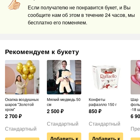
Если получателю не понравится букет, и Вы
сообщите нам об этом в течение 24 часов, мы
бесплатно его поменяем.
Рекомендуем к букету
Охапка воздушных
Мягкий медведь 50
Конфеты
Шар
шаров "Золотой
см
рафаэлло 150 г
фоль
хром"
-18 
2 500
₽
850
₽
2 700
₽
6 9
Стандартный
Стандартный
Стандартный
Пре
Добавить к
Добавить к