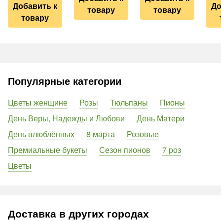
Добавить к
До
товару
товару
товару
Популярные категории
Цветы женщине
Розы
Тюльпаны
Пионы
День Веры, Надежды и Любови
День Матери
День влюблённых
8 марта
Розовые
Премиальные букеты
Сезон пионов
7 роз
Цветы
Доставка в других городах