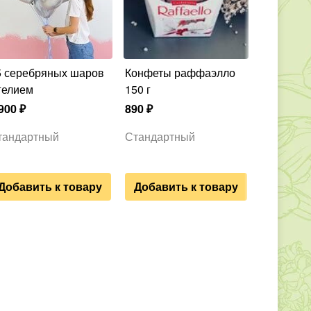
Конфеты раффаэлло
гелием
150 г
900
₽
890
₽
тандартный
Стандартный
Добавить к товару
Добавить к товару