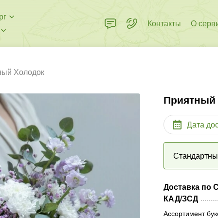
рг
Контакты
О серв
ный Холодок
Приятный
Дата до
Стандартн
Доставка по 
КАД/ЗСД
Ассортимент бук