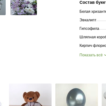
Состав буке
Белая хризант
Эвкалипт
Гипсофила
Шляпная коро
Кирпич флорис
Показать всё