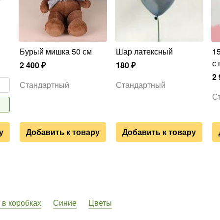
Бурый мишка 50 см
Шар латексный
15 серебряных шаров
с 
2 400
₽
180
₽
2 
Стандартный
Стандартный
С
у
Добавить к товару
Добавить к товару
 в коробках
Синие
Цветы