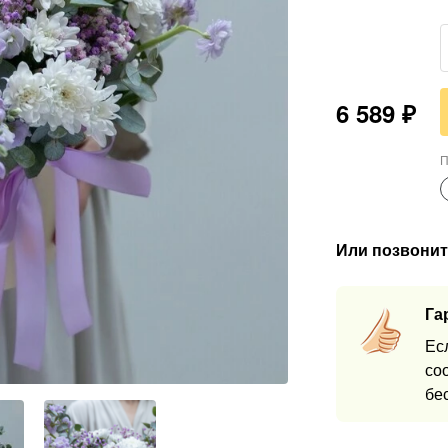
6 589
₽
П
Или позвонит
Га
Ес
со
бе