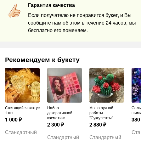
Гарантия качества
Если получателю не понравится букет, и Вы
сообщите нам об этом в течение 24 часов, мы
бесплатно его поменяем.
Рекомендуем к букету
Светящийся кактус
Набор
Мыло ручной
Соль для ванн с
1 шт
декоративной
работы
шим
косметики
"Суккуленты"
1 000
₽
380
2 300
₽
2 880
₽
Стандартный
Ста
Стандартный
Стандартный