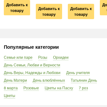
Добавить к
До
Добавить к
Добавить к
товару
товару
товару
Популярные категории
Семье или паре
Розы
Орхидеи
День Семьи, Любви и Верности
День Веры, Надежды и Любови
День учителя
День Матери
День влюблённых
Татьянин День
8 марта
Розовые
Цветы на Пасху
7 роз
Цветы