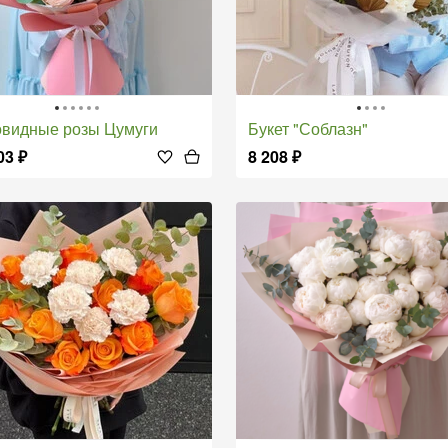
овидные розы Цумуги
Букет "Соблазн"
03
₽
8 208
₽