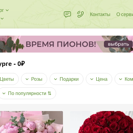
рг
Контакты
О серв
рге - 0₽
Цветы
Розы
Подарки
Цена
Ком
По популярности
⇅