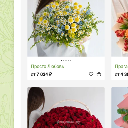
Просто Любовь
Прага
от
7 034
₽
от
4 3