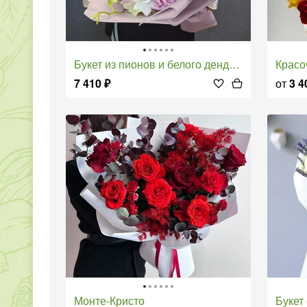
Букет из пионов и белого дендробиума "Шепот нежности"
Крас
7 410
₽
от
3 4
Монте-Кристо
Буке