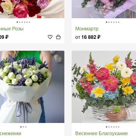
очные Розы
Монмартр
09
₽
от
16 882
₽
т снежинки
Весеннее Благоухание