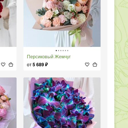
Персиковый Жемчуг
от
5 689
₽