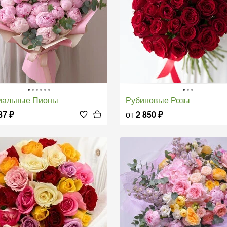
миальные Пионы
Рубиновые Розы
87
₽
от
2 850
₽