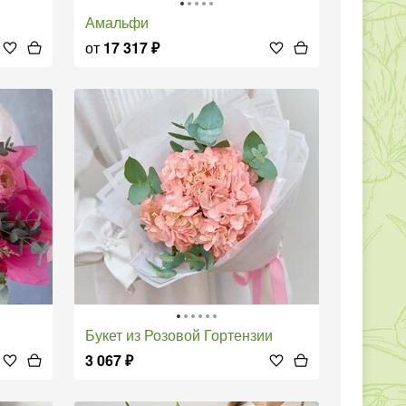
Амальфи
от
17 317
₽
Букет из Розовой Гортензии
3 067
₽