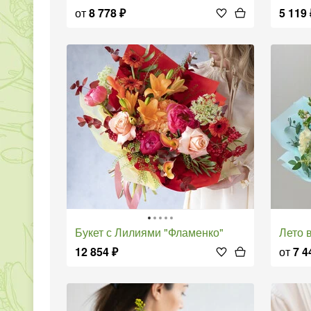
от
8 778
₽
5 119
Букет с Лилиями "Фламенко"
Лето
12 854
₽
от
7 4