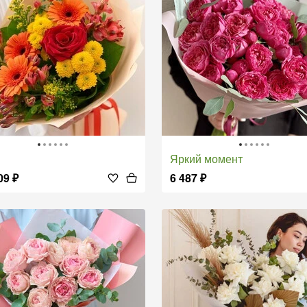
Яркий момент
09
₽
6 487
₽