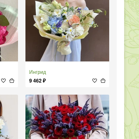
Ингрид
9 462
₽