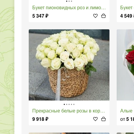
Букет пионовидных роз и лимониума
Букет
5 347
₽
4 549
Прекрасные белые розы в корзине
Алые
9 918
₽
от
5 1