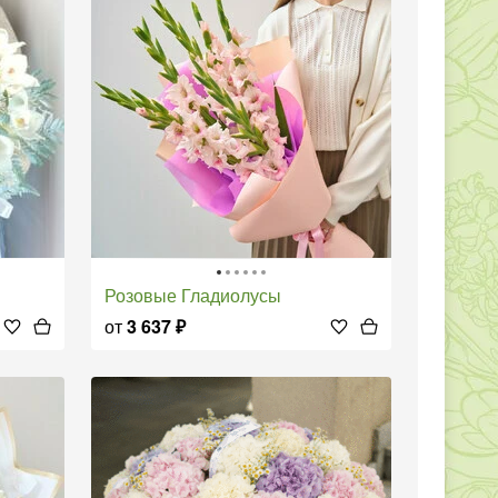
Розовые Гладиолусы
от
3 637
₽