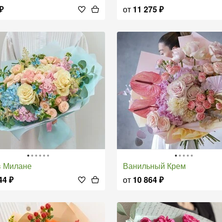
₽
от
11 275
₽
 в Милане
Ванильный Крем
44
₽
от
10 864
₽