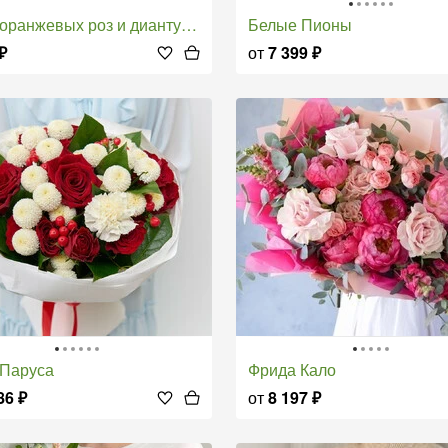
 оранжевых роз и диантусов
Белые Пионы
₽
от
7 399
₽
 Паруса
Фрида Кало
86
₽
от
8 197
₽