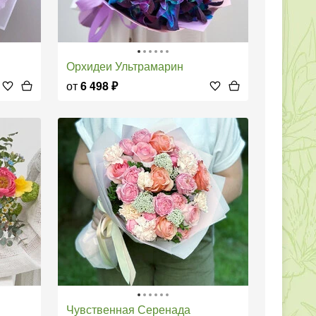
Орхидеи Ультрамарин
от
6 498
₽
Чувственная Серенада