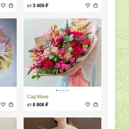
от
3 409
₽
Сад Моне
от
6 806
₽