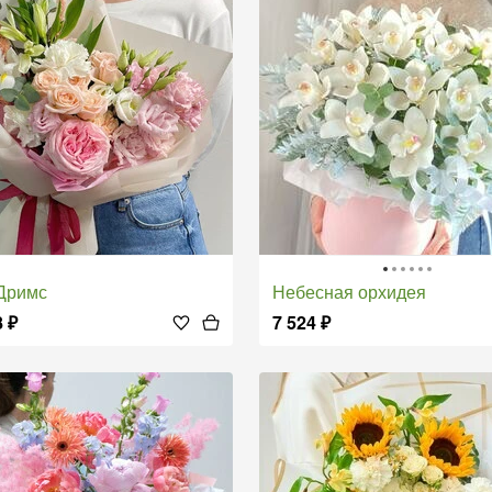
 Дримс
Небесная орхидея
8
₽
7 524
₽