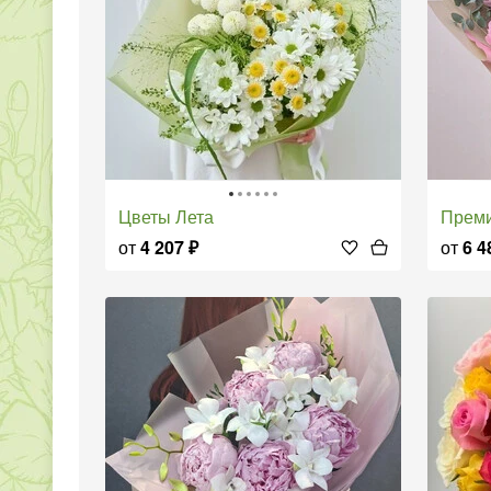
Цветы Лета
Пре
от
4 207
₽
от
6 4