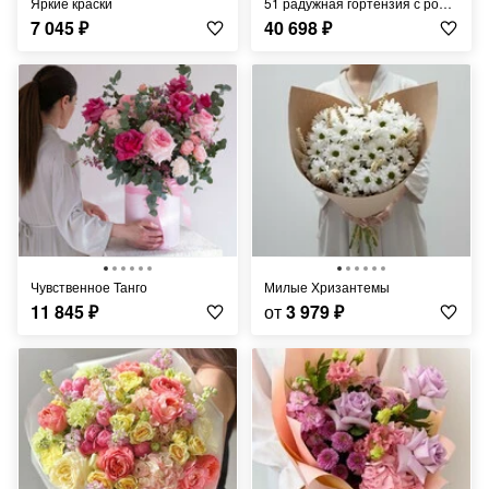
Яркие краски
51 радужная гортензия с ромашками
7 045
₽
40 698
₽
Чувственное Танго
Милые Хризантемы
11 845
₽
от
3 979
₽