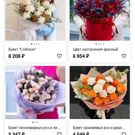
Букет "Соблазн"
Цвет настроения красный
8 208
₽
6 954
₽
Букет пионовидных роз и лимониума
Букет оранжевых роз и диантусов
5 347
₽
4 549
₽