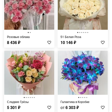
Розовые облака
51 Белая Роза
8 436
₽
10 146
₽
Сладкие Грёзы
Галактика в Коробке
5 301
₽
от
6 303
₽