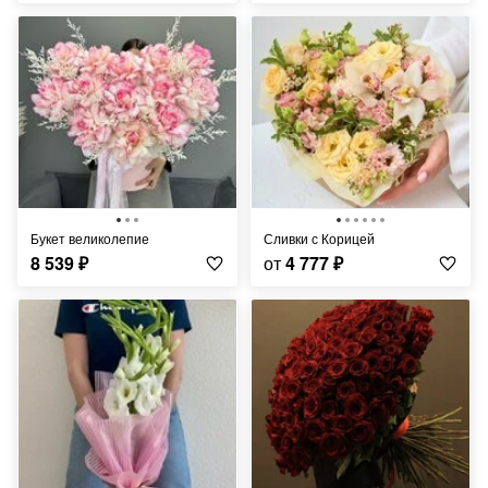
Букет великолепие
Сливки с Корицей
8 539
₽
от
4 777
₽