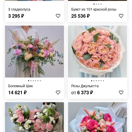
3 гладиолуса
букет из 101 красной розы
3 295
₽
25 536
₽
Богемный Шик
Розы Джульетта
14 621
₽
от
6 373
₽