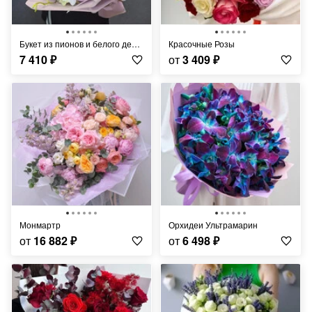
Букет из пионов и белого дендробиума "Шепот нежности"
Красочные Розы
7 410
₽
от
3 409
₽
Монмартр
Орхидеи Ультрамарин
от
16 882
₽
от
6 498
₽