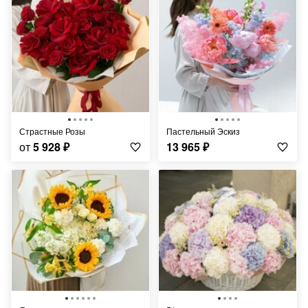
Страстные Розы
Пастельный Эскиз
от
5 928
₽
13 965
₽