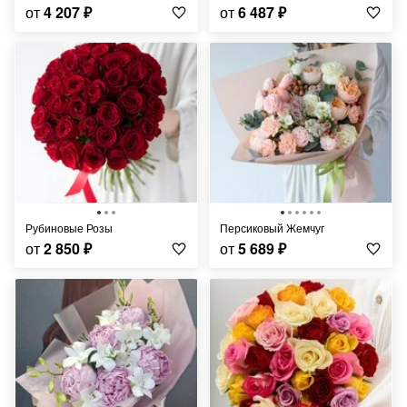
от
4 207
₽
от
6 487
₽
Рубиновые Розы
Персиковый Жемчуг
от
2 850
₽
от
5 689
₽