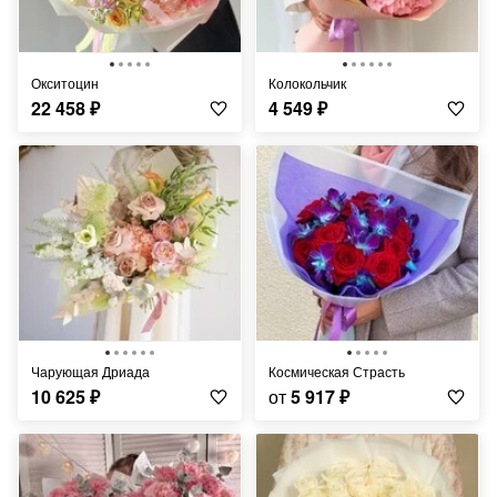
Окситоцин
Колокольчик
22 458
₽
4 549
₽
Чарующая Дриада
Космическая Страсть
10 625
₽
от
5 917
₽