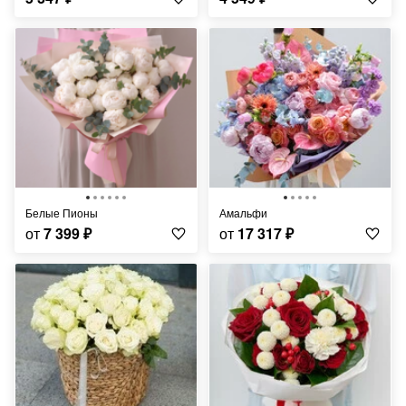
Белые Пионы
Амальфи
от
7 399
₽
от
17 317
₽