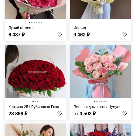
Яркий момент
Ингрид
6 487
₽
9 462
₽
Корзина 251 Рубиновая Роза
Пионовидные розы Цумуги
28 899
₽
от
4 503
₽