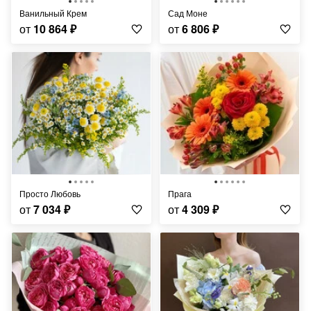
Ванильный Крем
Сад Моне
от
10 864
₽
от
6 806
₽
Просто Любовь
Прага
от
7 034
₽
от
4 309
₽