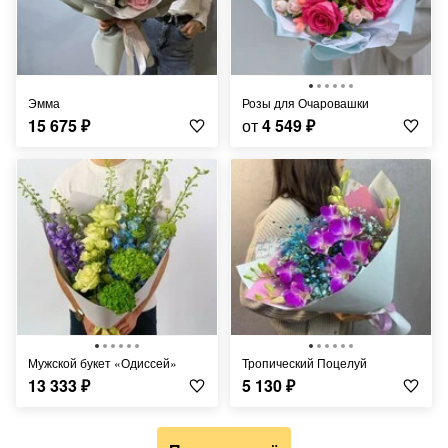
Эмма
Розы для Очаровашки
15 675
₽
от
4 549
₽
Мужской букет «Одиссей»
Тропический Поцелуй
13 333
₽
5 130
₽