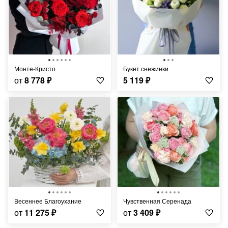
Монте-Кристо
Букет снежинки
от
8 778
₽
5 119
₽
Весеннее Благоухание
Чувственная Серенада
от
11 275
₽
от
3 409
₽