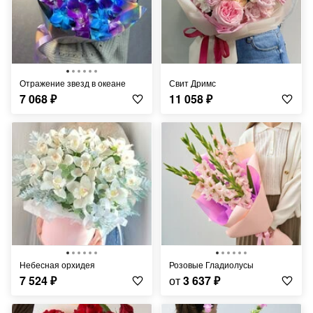
Отражение звезд в океане
Свит Дримс
7 068
₽
11 058
₽
Небесная орхидея
Розовые Гладиолусы
7 524
₽
от
3 637
₽