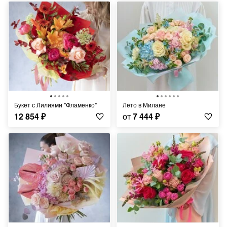
Букет с Лилиями "Фламенко"
Лето в Милане
12 854
₽
от
7 444
₽