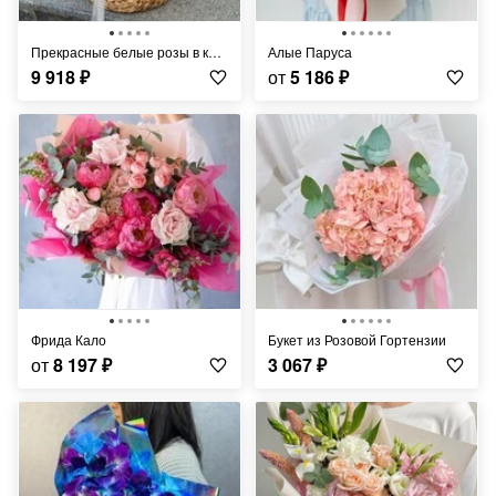
Прекрасные белые розы в корзине
Алые Паруса
9 918
₽
от
5 186
₽
Фрида Кало
Букет из Розовой Гортензии
от
8 197
₽
3 067
₽