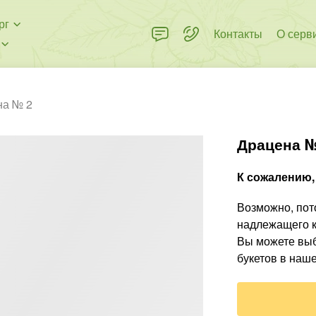
рг
Контакты
О серв
на № 2
Драцена №
К сожалению, 
Возможно, пото
надлежащего к
Вы можете выб
букетов в наше