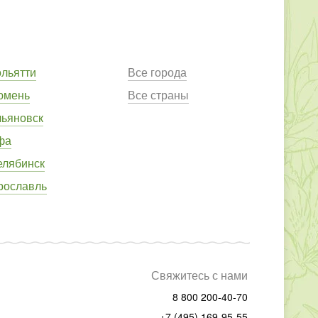
ольятти
Все города
юмень
Все страны
льяновск
фа
елябинск
рославль
Свяжитесь с нами
8 800 200-40-70
+7 (495) 169-95-55