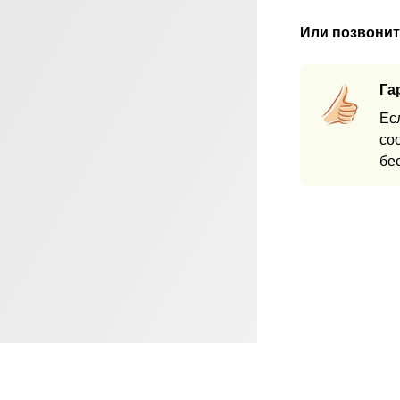
Или позвонит
Га
Ес
со
бе