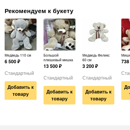
Рекомендуем к букету
Медведь 110 см
Большой
Медведь Феликс
Миш
плюшевый мишка
60 см
6 500
₽
738
13 500
₽
3 200
₽
Стандартный
Ста
Стандартный
Стандартный
Добавить к
До
Добавить к
Добавить к
товару
товару
товару