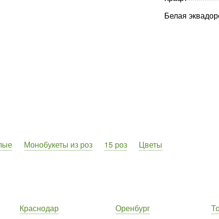
Белая эквадор
лые
Монобукеты из роз
15 роз
Цветы
Краснодар
Оренбург
Т