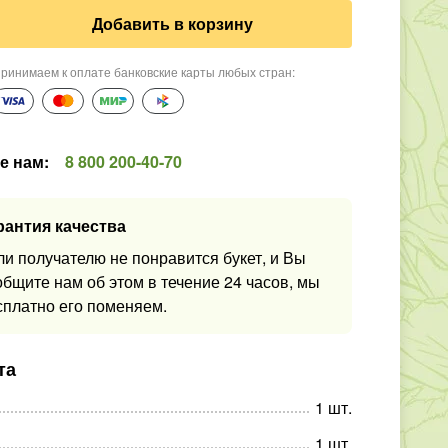
Добавить в корзину
ринимаем к оплате банковские карты любых стран
:
е нам
:
8 800 200-40-70
рантия качества
ли получателю не понравится букет, и Вы
общите нам об этом в течение 24 часов, мы
сплатно его поменяем.
та
1
шт
.
1
шт
.