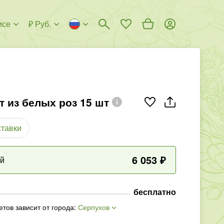
исе
₽ Руб.
т из белых роз 15 шт
ставки
6 053
₽
ый
бесплатно
етов зависит от города
:
Серпухов