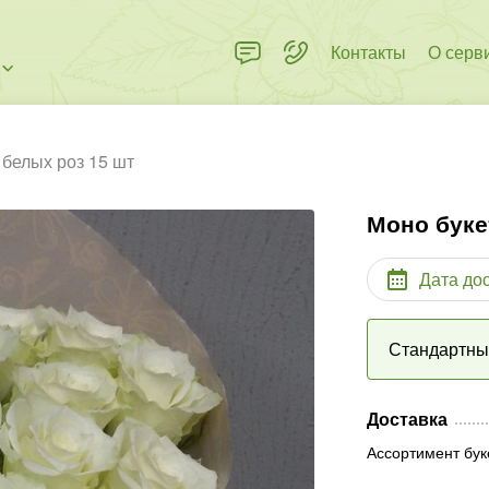
Контакты
О серв
 белых роз 15 шт
Моно буке
Дата до
Стандартн
Доставка
Ассортимент бук