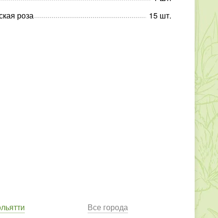
ская роза
15
шт
.
ольятти
Все города