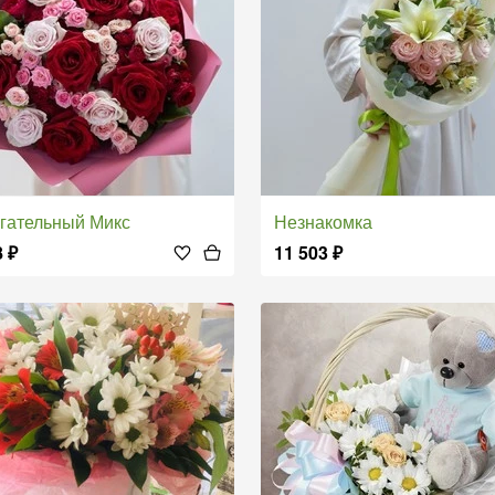
ягательный Микс
Незнакомка
8
₽
11 503
₽