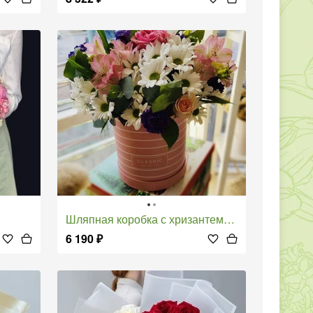
Шляпная коробка с хризантемой кустовой , альстромерией, розой
6 190
₽