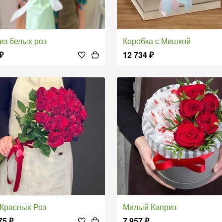
т из белых роз
Коробка с Мишкой
₽
12 734
₽
т Красных Роз
Милый Каприз
75
₽
7 957
₽