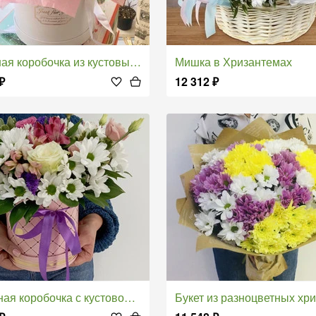
коробочка из кустовых хризантем и альстромерии
Мишка в Хризантемах
₽
12 312
₽
оробочка с кустовой хризантемой и альстромерией и розой
Букет из разноцветных хриза