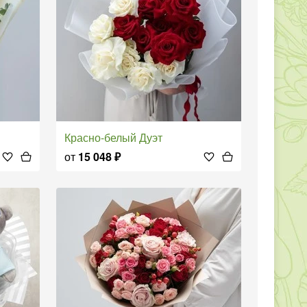
Красно-белый Дуэт
от
15 048
₽