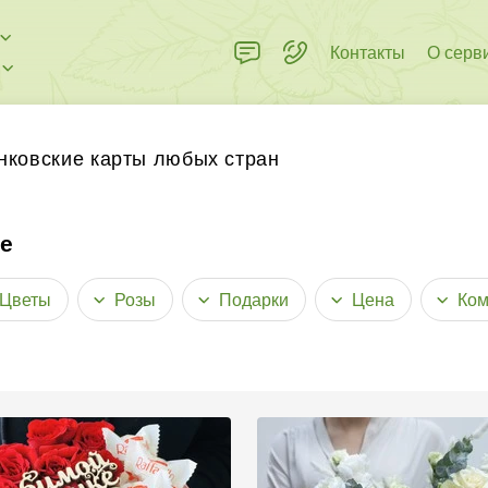
Контакты
О серв
 пределах города
нковские карты любых стран
ле
Цветы
Розы
Подарки
Цена
Ком