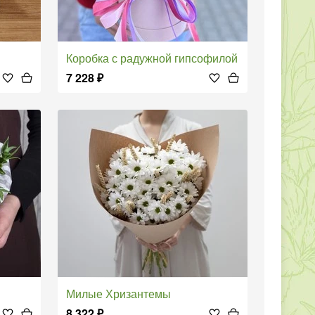
Коробка с радужной гипсофилой
7 228
₽
Милые Хризантемы
8 322
₽