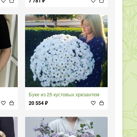
7 781
₽
Буке из 25 кустовых хризантем
20 554
₽