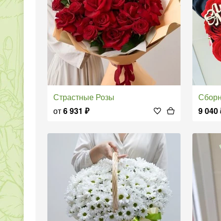
Страстные Розы
Сбор
от
6 931
₽
9 040