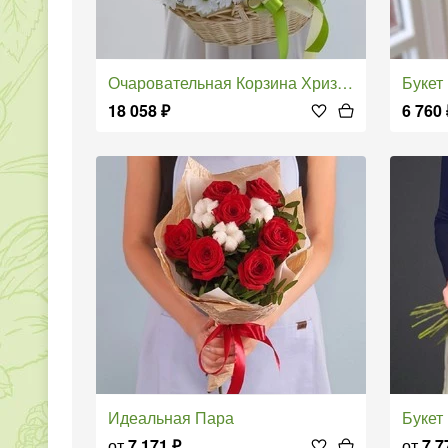
Очаровательная Корзина Хризантем
Буке
18 058
₽
6 760
Идеальная Пара
Буке
от
7 171
₽
от
7 7