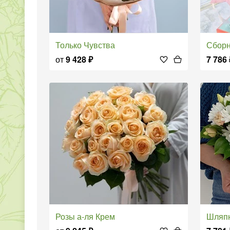
Только Чувства
Сборная 
от
9 428
₽
7 786
Розы а-ля Крем
Шляпная к