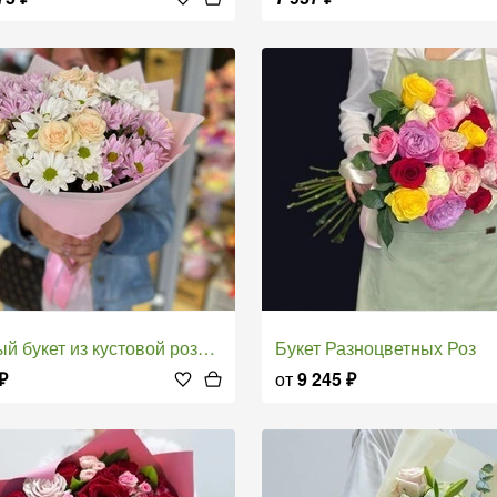
укет из кустовой розы и кустовой хризантемы
Букет Разноцветных Роз
₽
от
9 245
₽