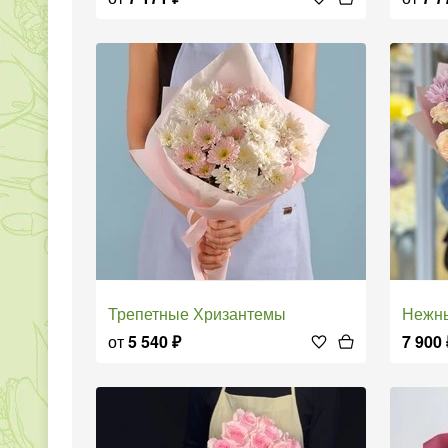
Трепетные Хризантемы
Нежный б
от
5 540
₽
7 900