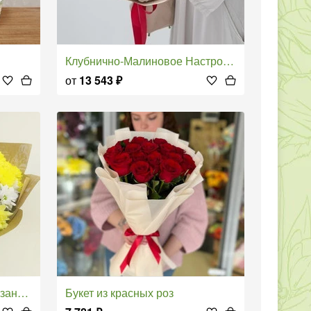
Клубнично-Малиновое Настроение
от
13 543
₽
нтем
Букет из красных роз