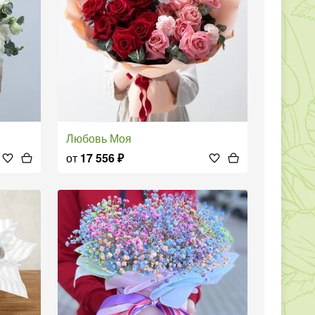
Любовь Моя
от
17 556
₽