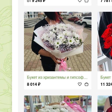
от
9 245
₽
7 781
Букет из хризантемы и гипсофилы
Буке
8 014
₽
11 32