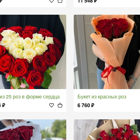
₽
11 548
₽
т из 25 роз в форме сердца
Букет из красных роз
4
₽
6 760
₽