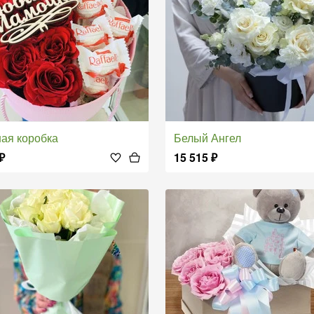
ная коробка
Белый Ангел
₽
15 515
₽