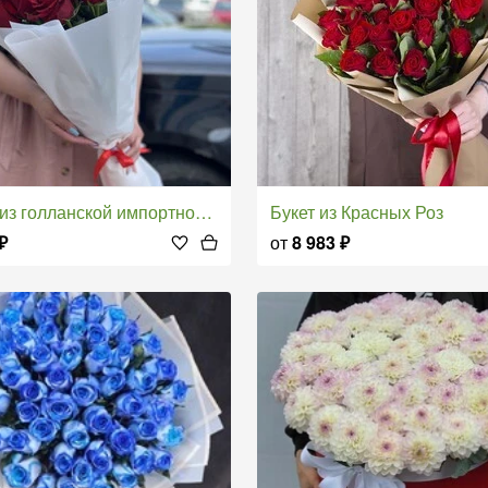
 из голланской импортной розы
Букет из Красных Роз
₽
от
8 983
₽