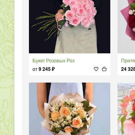
Букет Розовых Роз
Прит
от
9 245
₽
24 32