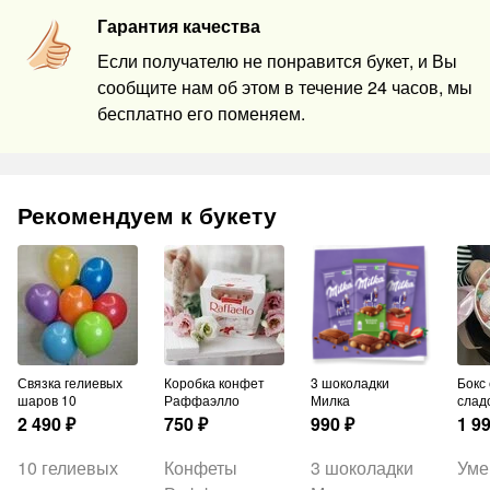
Гарантия качества
Если получателю не понравится букет, и Вы
сообщите нам об этом в течение 24 часов, мы
бесплатно его поменяем.
Рекомендуем к букету
Связка гелиевых
Коробка конфет
3 шоколадки
Бокс со
шаров 10
Раффаэлло
Милка
слад
2 490
₽
750
₽
990
₽
1 9
10 гелиевых
Конфеты
3 шоколадки
Уме