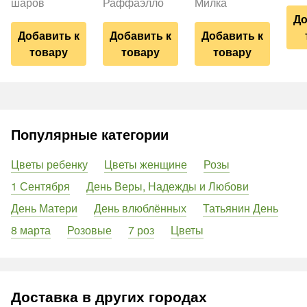
шаров
Раффаэлло
Милка
До
Добавить к
Добавить к
Добавить к
товару
товару
товару
Популярные категории
Цветы ребенку
Цветы женщине
Розы
1 Сентября
День Веры, Надежды и Любови
День Матери
День влюблённых
Татьянин День
8 марта
Розовые
7 роз
Цветы
Доставка в других городах