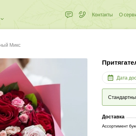
Контакты
О серв
ный Микс
Притягате
Дата до
Стандартн
Доставка
Ассортимент бук