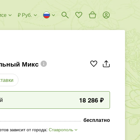
исе
₽ Руб.
льный Микс
ставки
18 286
₽
ый
бесплатно
етов зависит от города
:
Ставрополь