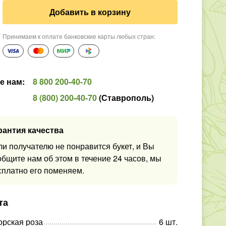
Добавить в корзину
Принимаем к оплате банковские карты любых стран
:
е нам
:
8 800 200-40-70
8 (800) 200-40-70
(
Ставрополь
)
рантия качества
ли получателю не понравится букет, и Вы
общите нам об этом в течение 24 часов, мы
сплатно его поменяем.
та
орская роза
6
шт
.