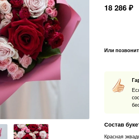
18 286
₽
Или позвонит
Га
Ес
со
бе
Состав буке
Красная эквад