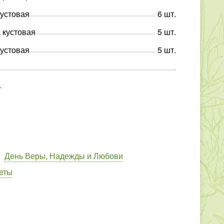
кустовая
6
шт
.
 кустовая
5
шт
.
кустовая
5
шт
.
День Веры, Надежды и Любови
еты