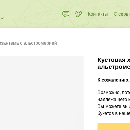
Контакты
О серв
изантема с альстромерией
Кустовая 
альстром
К сожалению, 
Возможно, пото
надлежащего к
Вы можете выб
букетов в наше