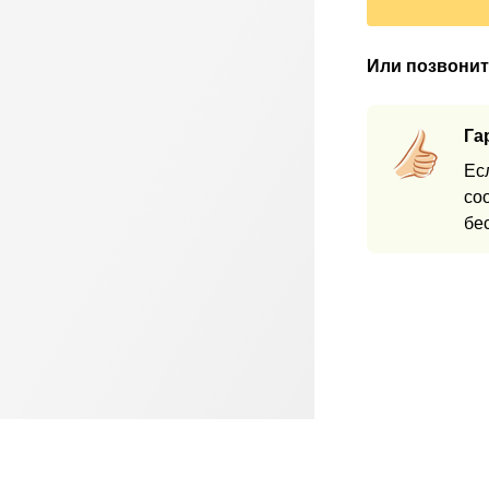
Или позвонит
Га
Ес
со
бе