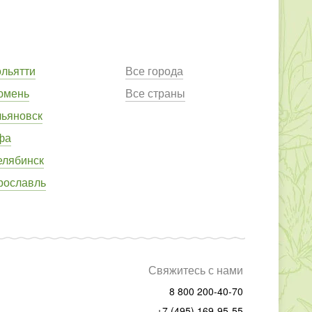
ольятти
Все города
юмень
Все страны
льяновск
фа
елябинск
рославль
Свяжитесь с нами
8 800 200-40-70
+7 (495) 169-95-55