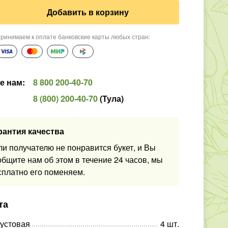
Добавить в корзину
ринимаем к оплате банковские карты любых стран
:
е нам
:
8 800 200-40-70
8 (800) 200-40-70
(
Тула
)
рантия качества
ли получателю не понравится букет, и Вы
общите нам об этом в течение 24 часов, мы
сплатно его поменяем.
та
кустовая
4
шт
.