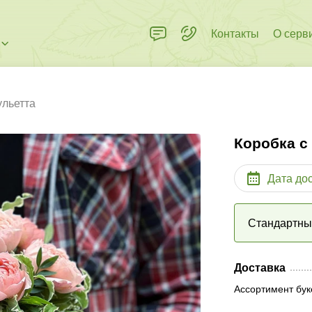
Контакты
О серв
ульетта
Коробка с
Дата до
Стандартн
Доставка
Ассортимент бук