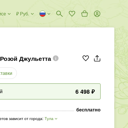
исе
₽ Руб.
 Розой Джульетта
ставки
6 498
₽
ый
бесплатно
етов зависит от города
:
Тула