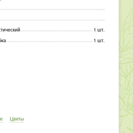
тический
1
шт
.
бка
1
шт
.
е
Цветы