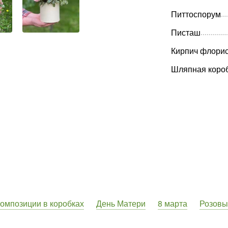
Питтоспорум
Писташ
Кирпич флорис
Шляпная коро
омпозиции в коробках
День Матери
8 марта
Розовы