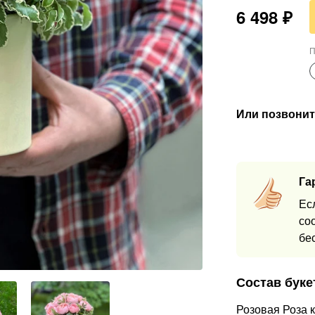
6 498
₽
П
Или позвонит
Га
Ес
со
бе
Состав буке
Розовая Роза 