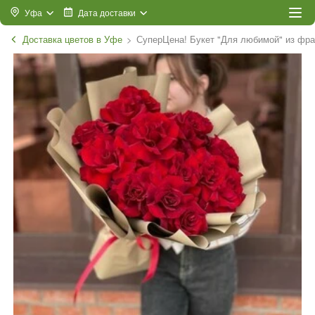
Уфа
Дата доставки
Доставка цветов в Уфе
СуперЦена! Букет "Для любимой" из фра