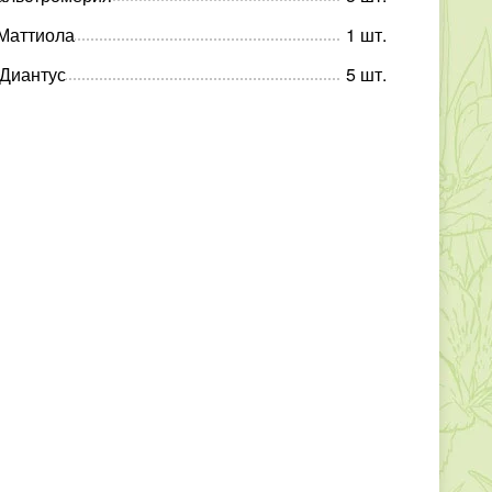
Маттиола
1
шт
.
Диантус
5
шт
.