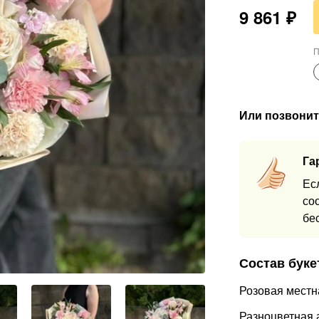
9 861
₽
П
Или позвонит
Га
Ес
со
бе
Состав буке
Розовая местн
Разноцветная 