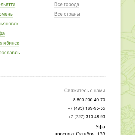
ольятти
Все города
юмень
Все страны
льяновск
фа
елябинск
рославль
Свяжитесь с нами
8 800 200-40-70
+7 (495) 169-95-55
+7 (727) 310 48 93
Уфа
проспект Октября, 133