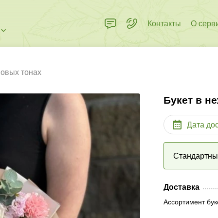
Контакты
О серв
мовых тонах
Букет в н
Дата до
Стандартн
Доставка
Ассортимент бук