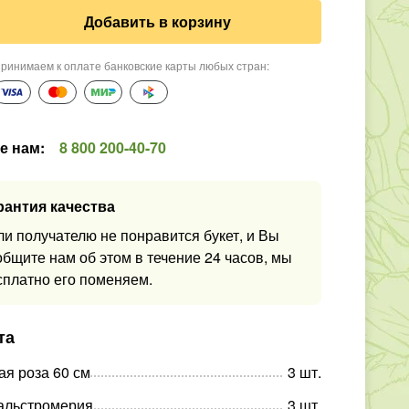
Добавить в корзину
ринимаем к оплате банковские карты любых стран
:
е нам
:
8 800 200-40-70
рантия качества
ли получателю не понравится букет, и Вы
общите нам об этом в течение 24 часов, мы
сплатно его поменяем.
та
ая роза 60 см
3
шт
.
альстромерия
3
шт
.