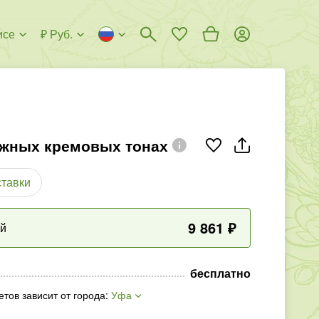
исе
₽ Руб.
ежных кремовых тонах
ставки
9 861
₽
ый
бесплатно
етов зависит от города
:
Уфа