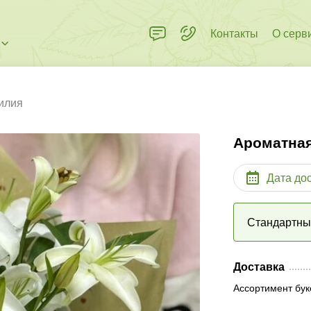
Контакты
О серв
илия
Ароматна
Дата до
Стандартн
Доставка
Ассортимент бук