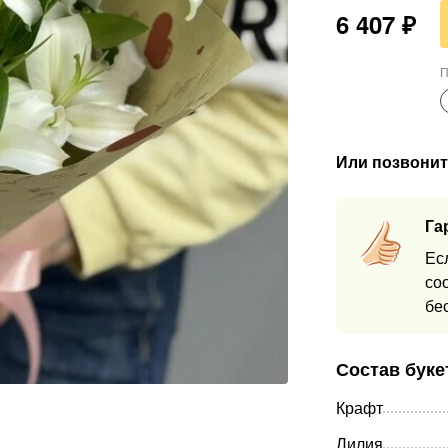
6 407
₽
П
Или позвонит
Га
Ес
со
бе
Состав буке
Крафт
Лилия