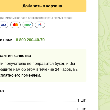
Добавить в корзину
ринимаем к оплате банковские карты любых стран
:
е нам
:
8 800 200-40-70
рантия качества
ли получателю не понравится букет, и Вы
общите нам об этом в течение 24 часов, мы
сплатно его поменяем.
та
1
шт
.
3
шт
.