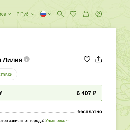
исе
₽ Руб.
я Лилия
ставки
6 407
₽
ый
бесплатно
етов зависит от города
:
Ульяновск