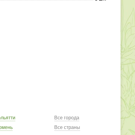
ольятти
Все города
юмень
Все страны