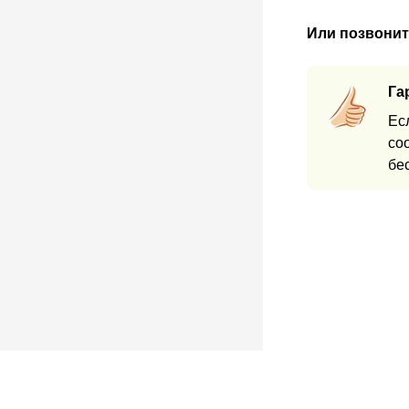
Или позвонит
Га
Ес
со
бе