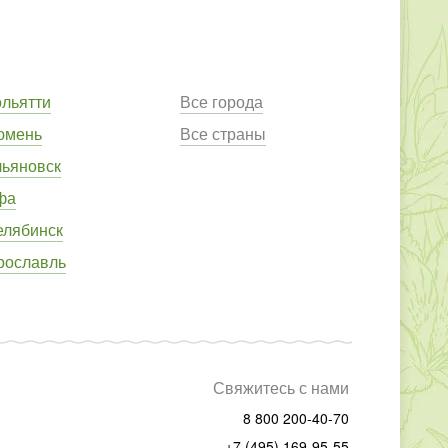
ольятти
Все города
юмень
Все страны
льяновск
фа
елябинск
рославль
Свяжитесь с нами
8 800 200-40-70
+7 (495) 169-95-55