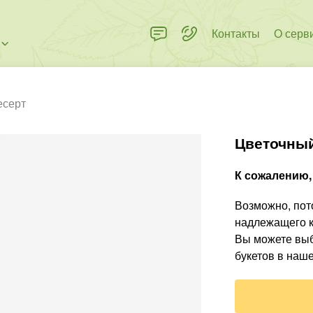
Контакты
О серв
есерт
Цветочный
К сожалению, 
Возможно, пото
надлежащего к
Вы можете выб
букетов в наше