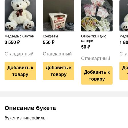
Медведь с бантом
Конфеты
Открытка к дню
Мед
матери
3 550
₽
550
₽
1 8
50
₽
Стандартный
Стандартный
Ста
Стандартный
Добавить к
Добавить к
До
Добавить к
товару
товару
товару
Описание букета
букет из гипсофилы