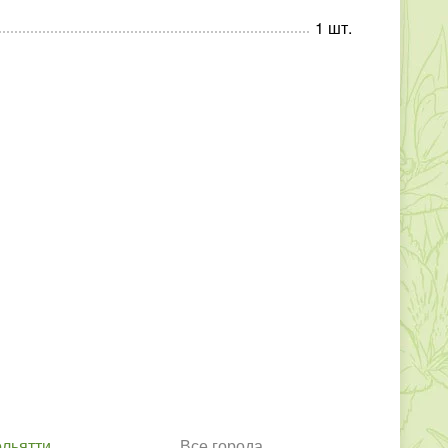
1
шт
.
ольятти
Все города