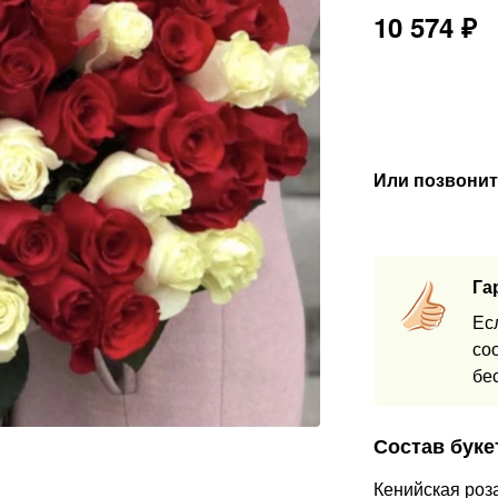
10 574
₽
Или позвонит
Га
Ес
со
бе
Состав буке
Кенийская роз