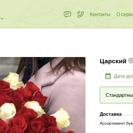
Контакты
О серв
Царский
Дата до
Стандартн
Доставка
Ассортимент бук