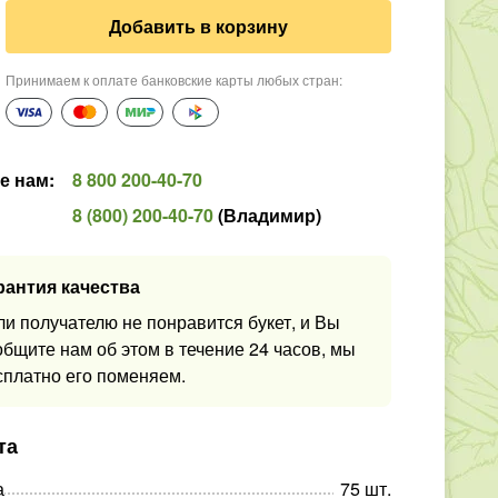
Добавить в корзину
Принимаем к оплате банковские карты любых стран
:
е нам
:
8 800 200-40-70
8 (800) 200-40-70
(
Владимир
)
рантия качества
ли получателю не понравится букет, и Вы
общите нам об этом в течение 24 часов, мы
сплатно его поменяем.
та
а
75
шт
.