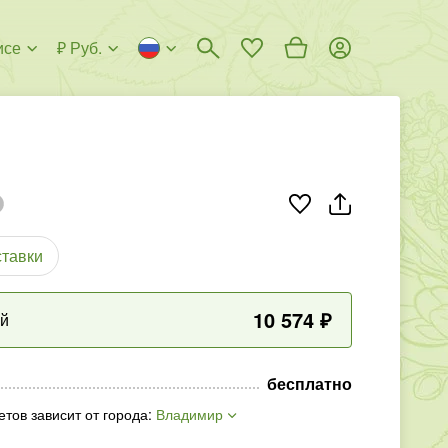
исе
₽ Руб.
ставки
10 574
₽
ый
бесплатно
етов зависит от города
:
Владимир