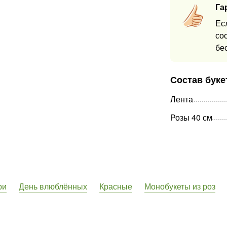
Га
Ес
со
бе
Состав буке
Лента
Розы 40 см
ри
День влюблённых
Красные
Монобукеты из роз