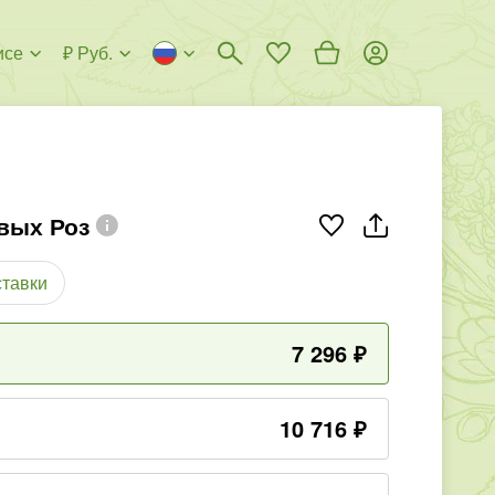
исе
₽ Руб.
вых Роз
ставки
7 296
₽
10 716
₽