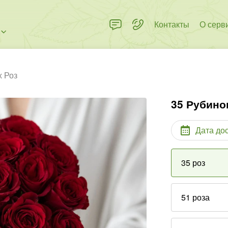
Контакты
О серв
 Роз
35 Рубино
Дата до
35 роз
51 роза