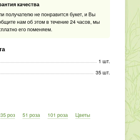
рантия качества
ли получателю не понравится букет, и Вы
общите нам об этом в течение 24 часов, мы
сплатно его поменяем.
та
1
шт
.
35
шт
.
35 роз
51 роза
101 роза
Цветы