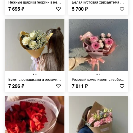
Нежные шарики георгин в нейтральной упаковке FT923
Белая кустовая хризантема FT329
7 695
₽
5 700
₽
Букет с ромашками и розами FT237
Розовый комплимент с герберами FT1063
7 296
₽
7 011
₽