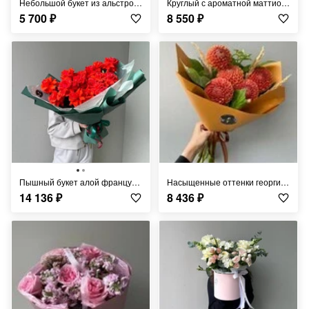
Небольшой букет из альстромерии FT272
Круглый с ароматной маттиолой и диантусами FT1014
5 700
₽
8 550
₽
Пышный букет алой французской розы в мятной упаковке FT263
Насыщенные оттенки георгин с веточками малины FT877
14 136
₽
8 436
₽