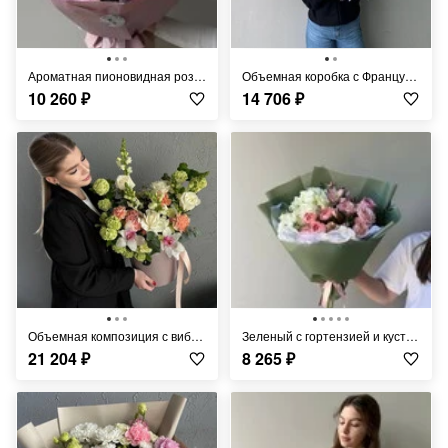
Ароматная пионовидная роза с маттиолой FT1087
Объемная коробка с Французской розой и Фрезией FT487
10 260
₽
14 706
₽
Объемная композиция с вибурнумом FT342
Зеленый с гортензией и кустовыми розами FT1394
21 204
₽
8 265
₽