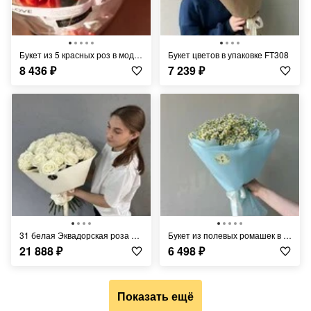
Букет из 5 красных роз в модной упаковке FT1316
Букет цветов в упаковке FT308
8 436
₽
7 239
₽
31 белая Эквадорская роза Плая Бланка FT1046
Букет из полевых ромашек в нежно - голубой упаковке FT1481
21 888
₽
6 498
₽
Показать ещё