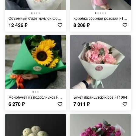
Объёмный букет круглой формы с хризантемой и розами FT1449
Коробка сборная розовая FT241
12 426
₽
8 208
₽
Монобукет из подсолнухов FT363
Букет французских роз FT1064
6 270
₽
7 011
₽