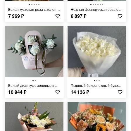
Белая кустовая роза с зеленью FT536
Нежная французская роза с ромашкой FT233
7 969
₽
6 897
₽
Белый диантус с зеленью в нежной сумочке FT290
Пышный белоснежный букет из премиальной розы Эквадор FT253
10 944
₽
14 136
₽