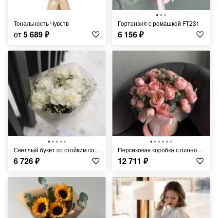
Тональность Чувств
Гортензия с ромашкой FT231
от
5 689
₽
6 156
₽
Светлый букет со стойким составом FT1166
Персиковая коробка с пионовидной розой и ароматным эвкалиптом
6 726
₽
12 711
₽