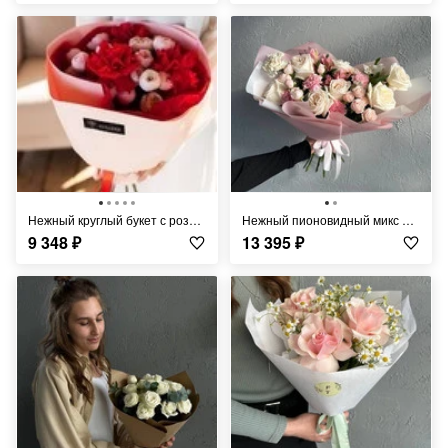
Нежный круглый букет с розами FT1318
Нежный пионовидный микс FT343
9 348
₽
13 395
₽