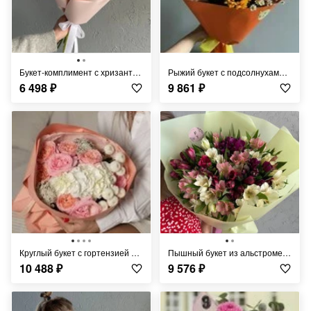
Букет-комплимент с хризантемой FT328
Рыжий букет с подсолнухами и колосками FT234
6 498
₽
9 861
₽
Круглый букет с гортензией и хризантемой FT1075
Пышный букет из альстромерии FT274
10 488
₽
9 576
₽