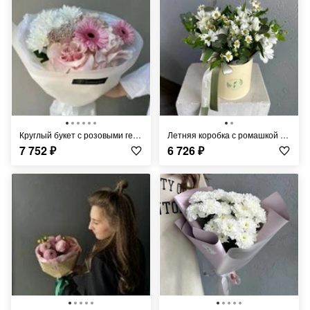
Круглый букет с розовыми герберами FT1407
Летняя коробка с ромашкой FT238
7 752
₽
6 726
₽