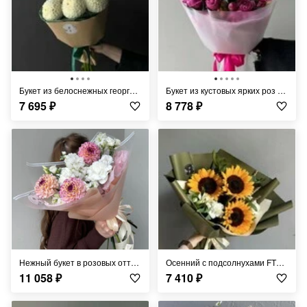
Букет из белоснежных георгин в стильной упаковке FT914
Букет из кустовых ярких роз с эвкалиптом FT523
7 695
₽
8 778
₽
Нежный букет в розовых оттенках с яркими георгинами FT875
Осенний с подсолнухами FT362
11 058
₽
7 410
₽