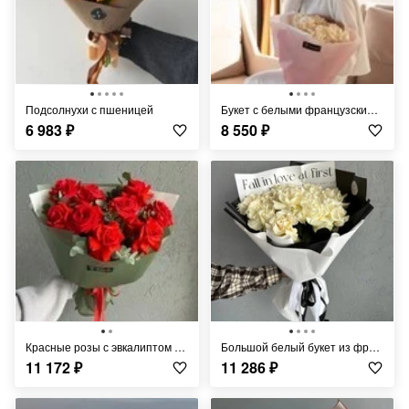
Подсолнухи с пшеницей
Букет с белыми французскими розами FT1312
6 983
₽
8 550
₽
Красные розы с эвкалиптом в упаковке FT1412
Большой белый букет из французских роз FT250
11 172
₽
11 286
₽