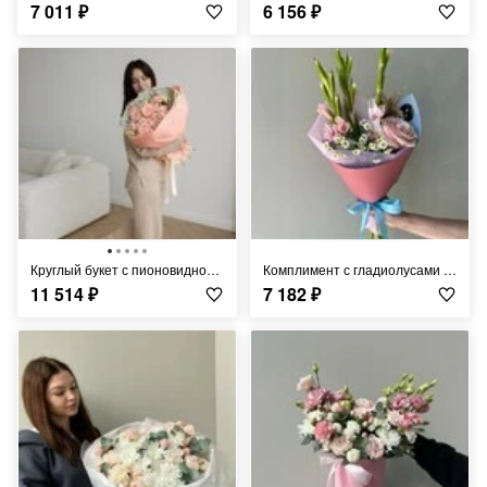
7 011
₽
6 156
₽
Круглый букет с пионовидной розой и полевой ромашкой FT1076
Комплимент с гладиолусами FT815
11 514
₽
7 182
₽