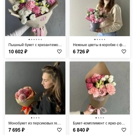
Пышный букет с хризантемой и эустомой FT858
Нежные цветы в коробке с французской розой FT1303
10 602
₽
6 726
₽
Монобукет из персиковых георгин FT929
Букет-комплимент с ярко-розовой розой FT469
7 695
₽
6 840
₽