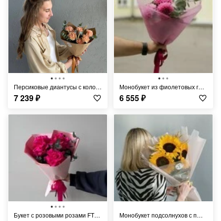
Персиковые диантусы с колосками FT292
Монобукет из фиолетовых георгин FT841
7 239
₽
6 555
₽
Букет с розовыми розами FT1212
Монобукет подсолнухов с пшеницей FT368