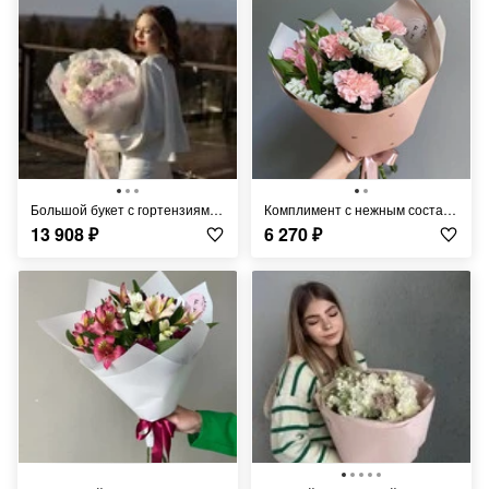
Большой букет с гортензиями FT1321
Комплимент с нежным составом и розами FT449
13 908
₽
6 270
₽