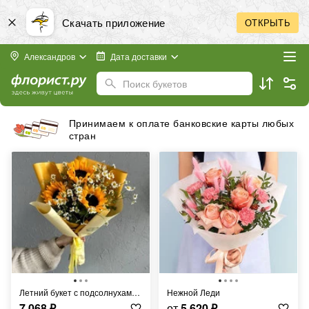
Скачать приложение
ОТКРЫТЬ
Александров
Дата доставки
Поиск букетов
Принимаем к оплате банковские карты любых
стран
Летний букет с подсолнухами и ромашками FT361
Нежной Леди
7 068
₽
от
5 620
₽