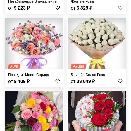
Незабываемое Впечатление
Жёлтые Розы
от
9 223
₽
от
6 829
₽
Хит
Акция
Праздник Моего Сердца
51 и 101 Белая Роза
от
9 109
₽
от
33 049
₽