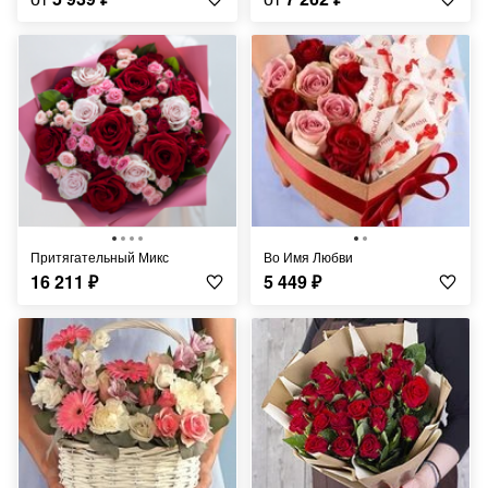
Притягательный Микс
Во Имя Любви
16 211
₽
5 449
₽