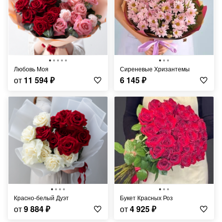
Любовь Моя
Сиреневые Хризантемы
от
11 594
₽
6 145
₽
Красно-белый Дуэт
Букет Красных Роз
от
9 884
₽
от
4 925
₽