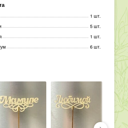
та
1
шт
.
и
5
шт
.
я
1
шт
.
тум
6
шт
.