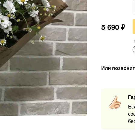
5 690
₽
П
Или позвонит
Га
Ес
со
бе