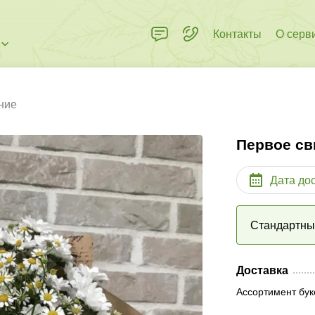
Контакты
О серв
ние
Первое св
Дата до
Стандартн
Доставка
Ассортимент бук