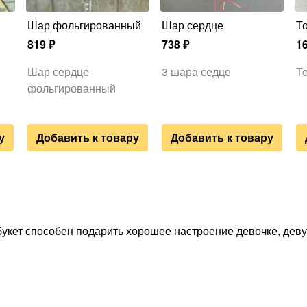
Шар фольгированный
Шар сердце
819
₽
738
₽
1
Шар сердце
3 шара седце
Т
фольгированный
у
Добавить к товару
Добавить к товару
букет способен подарить хорошее настроение девочке, де