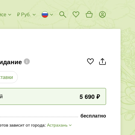
исе
₽ Руб.
идание
ставки
5 690
₽
ый
бесплатно
етов зависит от города
:
Астрахань