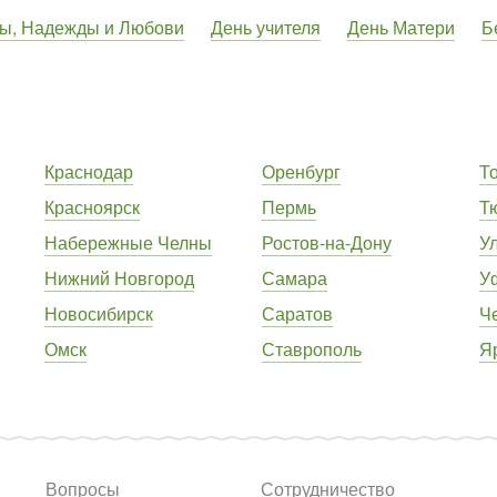
ы, Надежды и Любови
День учителя
День Матери
Б
Краснодар
Оренбург
Т
Красноярск
Пермь
Т
Набережные Челны
Ростов-на-Дону
У
Нижний Новгород
Самара
У
Новосибирск
Саратов
Ч
Омск
Ставрополь
Я
Вопросы
Сотрудничество