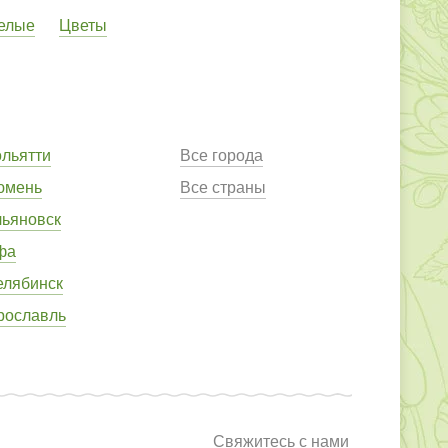
елые
Цветы
ольятти
Все города
юмень
Все страны
льяновск
фа
елябинск
рославль
Свяжитесь с нами