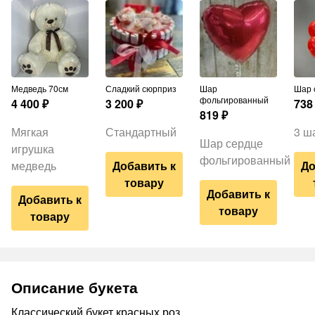
Медведь 70см
Сладкий сюрприз
Шар
Шар
фольгированный
4 400
₽
3 200
₽
738
819
₽
Мягкая
Стандартный
3 ш
Шар сердце
игрушка
фольгированный
медведь
Добавить к
До
товару
Добавить к
Добавить к
товару
товару
Описание букета
Классический букет красных роз