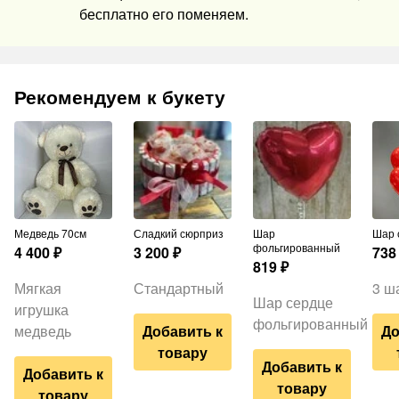
бесплатно его поменяем.
Рекомендуем к букету
Медведь 70см
Сладкий сюрприз
Шар
Шар
фольгированный
4 400
₽
3 200
₽
738
819
₽
Мягкая
Стандартный
3 ш
Шар сердце
игрушка
фольгированный
медведь
Добавить к
До
товару
Добавить к
Добавить к
товару
товару