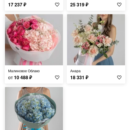
17 237
₽
25 319
₽
Малиновое Облако
Анара
от
10 488
₽
18 331
₽