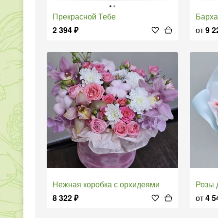
Прекрасной Тебе
Барх
2 394
₽
от
9 2
нежная коробка с орхидеями
Розы
8 322
₽
от
4 5