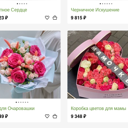
атное Сердце
Черничное Искушение
23
₽
9 815
₽
 для Очаровашки
коробка цветов для мамы
49
₽
9 348
₽