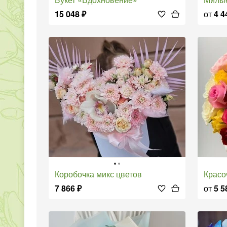
15 048
₽
от
4 4
Коробочка микс цветов
Крас
7 866
₽
от
5 5