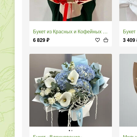
Букет из Красных и Кофейных Роз
Буке
6 829
₽
3 409
Букет «Вдохновение»
Мил