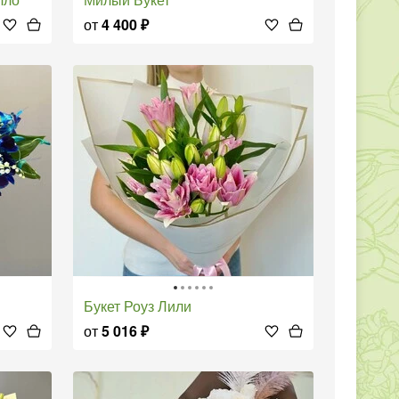
от
4 400
₽
Букет Роуз Лили
от
5 016
₽