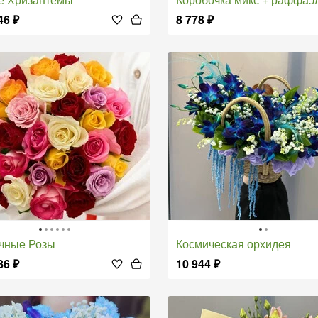
46
₽
8 778
₽
очные Розы
Космическая орхидея
86
₽
10 944
₽