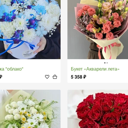
бка "облако"
Букет «Акварели лета»
₽
5 358
₽