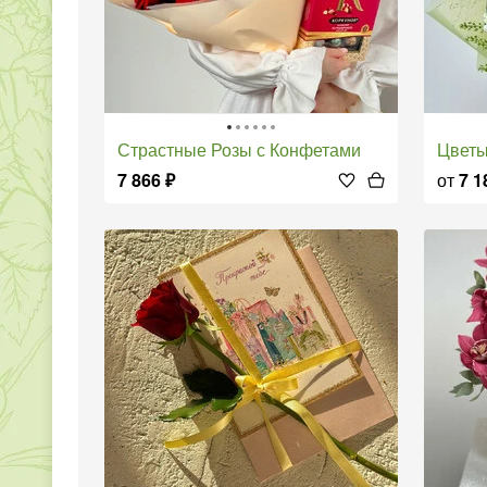
Страстные Розы с Конфетами
Цвет
7 866
₽
от
7 1