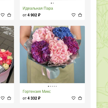
Идеальная Пара
от
4 902
₽
Гортензия Микс
от
4 332
₽