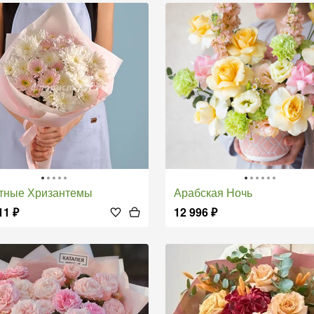
етные Хризантемы
Арабская Ночь
11
₽
12 996
₽