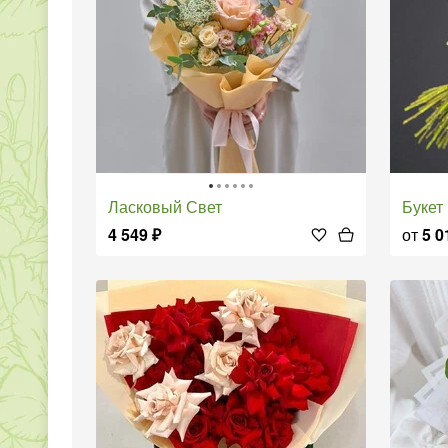
Ласковый Свет
Буке
4 549
₽
от
5 0