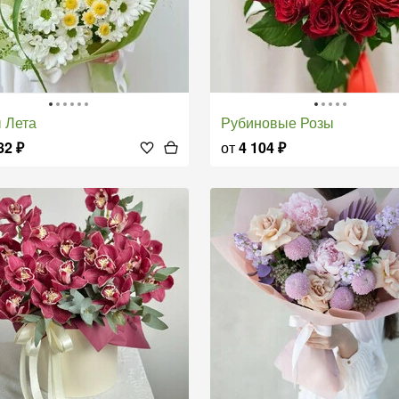
ы Лета
Рубиновые Розы
82
₽
от
4 104
₽