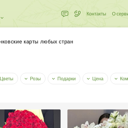
Контакты
О серв
 пределах города
нковские карты любых стран
Цветы
Розы
Подарки
Цена
Ком