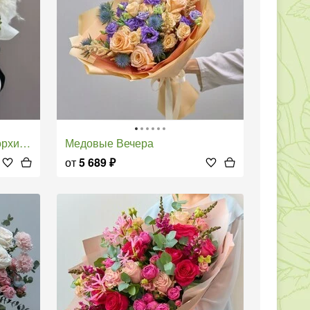
идеи
Медовые Вечера
от
5 689
₽