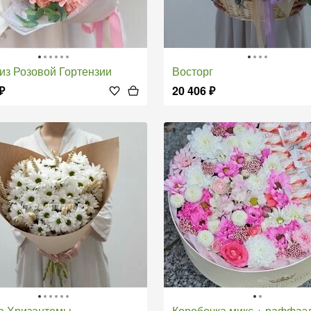
т из Розовой Гортензии
Восторг
₽
20 406
₽
ые Хризантемы
Коробочка микс + раффаэ