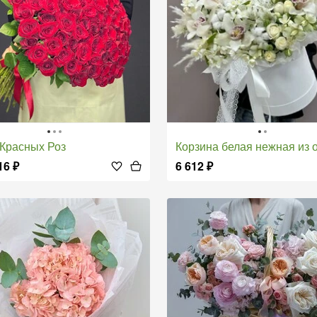
т Красных Роз
Корзина белая нежная из орх
16
₽
6 612
₽