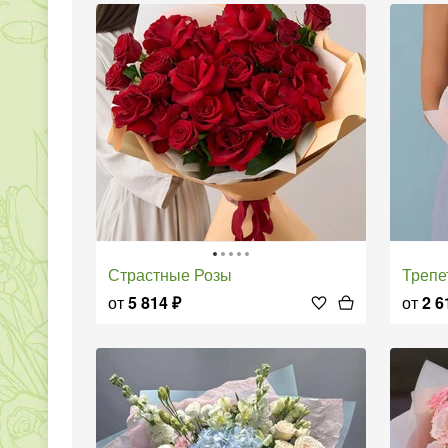
Страстные Розы
Треп
от
5 814
₽
от
2 6