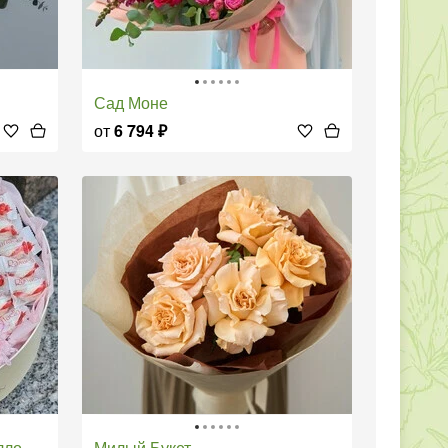
Сад Моне
от
6 794
₽
лло
Милый Букет