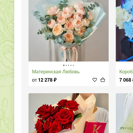
Материнская Любовь
коро
от
12 278
₽
7 068