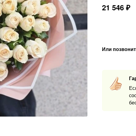
21 546
₽
Или позвонит
Га
Ес
со
бе