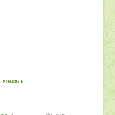
Кремовые
ольятти
Все города