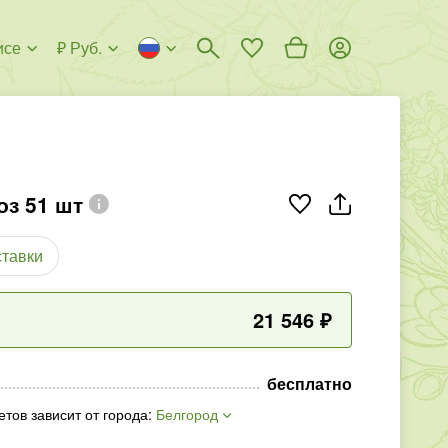
исе
₽ Руб.
оз 51 шт
ставки
21 546
₽
бесплатно
етов зависит от города
:
Белгород