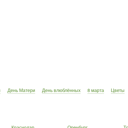
я
День Матери
День влюблённых
8 марта
Цветы
Краснодар
Оренбург
Т