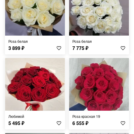
Роза белая
Роза белая
3 899
₽
7 775
₽
Любимой
Роза красная 19
5 495
₽
6 555
₽