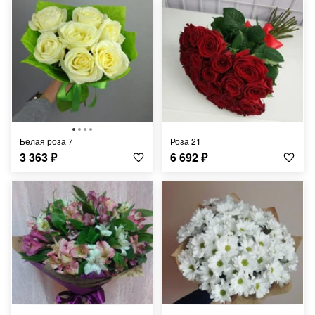
Белая роза 7
Роза 21
3 363
₽
6 692
₽