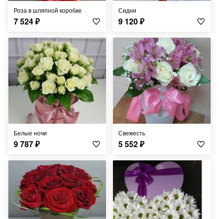
Роза в шляпной коробке
Сидни
7 524
₽
9 120
₽
Белые ночи
Свежесть
9 787
₽
5 552
₽