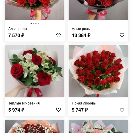
Алые розы
Алые розы
7 570
₽
13 384
₽
Теплые мгновения
Яркая любовь
5 974
₽
9 747
₽