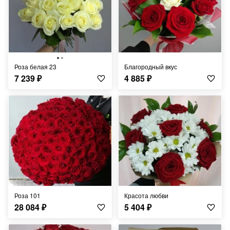
Роза белая 23
Благородный вкус
7 239
₽
4 885
₽
Роза 101
Красота любви
28 084
₽
5 404
₽