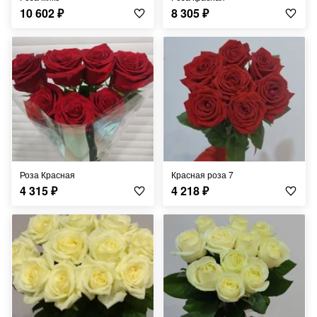
10 602
₽
8 305
₽
Роза Красная
Красная роза 7
4 315
₽
4 218
₽