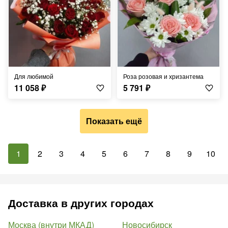
Для любимой
Роза розовая и хризантема
11 058
₽
5 791
₽
Показать ещё
1
2
3
4
5
6
7
8
9
10
Доставка в других городах
Москва (внутри МКАД)
Новосибирск