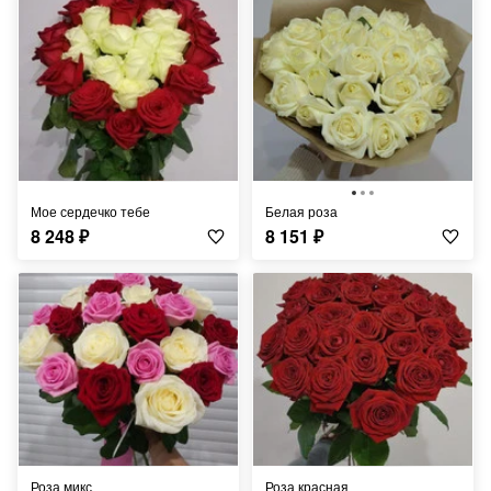
Мое сердечко тебе
Белая роза
8 248
₽
8 151
₽
Роза микс
Роза красная