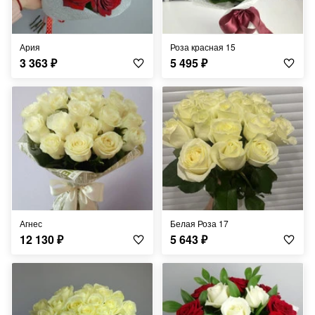
Ария
Роза красная 15
3 363
₽
5 495
₽
Агнес
Белая Роза 17
12 130
₽
5 643
₽