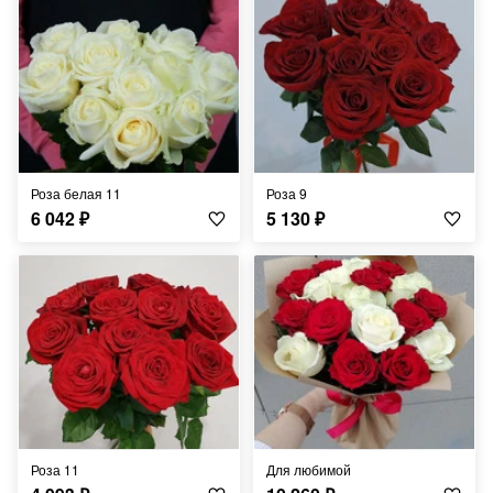
Роза белая 11
Роза 9
6 042
₽
5 130
₽
Роза 11
Для любимой