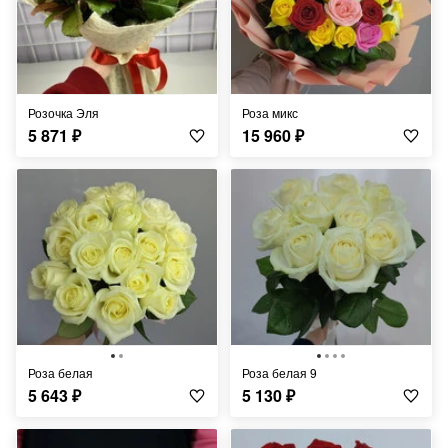
Розочка Эля
Роза микс
5 871
₽
15 960
₽
Роза белая
Роза белая 9
5 643
₽
5 130
₽