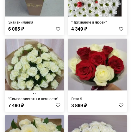
Знак внимания
"признание в любви"
6 065
₽
4 349
₽
"символ чистоты и нежности"
Роза 9
7 490
₽
3 899
₽