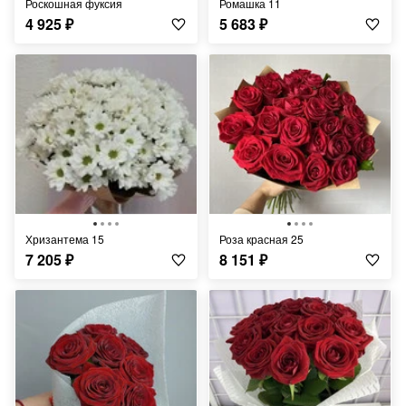
Роскошная фуксия
Ромашка 11
4 925
₽
5 683
₽
Хризантема 15
Роза красная 25
7 205
₽
8 151
₽