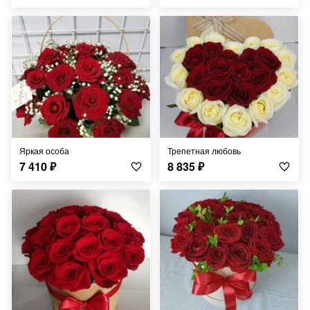
Яркая особа
Трепетная любовь
7 410
₽
8 835
₽