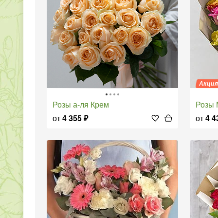
Акци
Розы а-ля Крем
Розы
от
4 355
₽
от
4 4