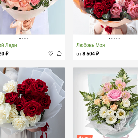
ой Леди
Любовь Моя
20
₽
от
8 504
₽
Акция