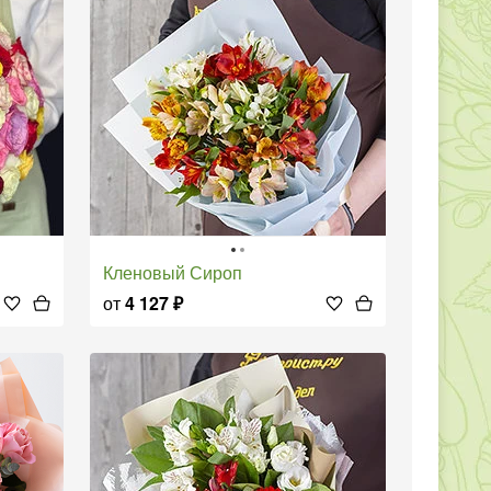
Кленовый Сироп
от
4 127
₽