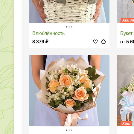
Акци
Влюблённость
Буке
8 379
₽
от
5 6
Хит