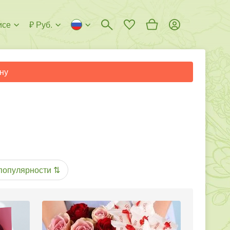
исе
₽ Руб.
ну
популярности
⇅