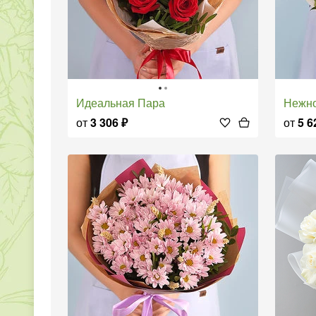
Идеальная Пара
Нежн
от
3 306
₽
от
5 6