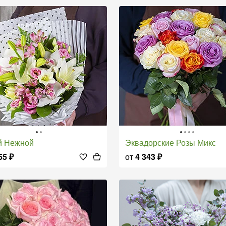
й Нежной
Эквадорские Розы Микс
55
₽
от
4 343
₽