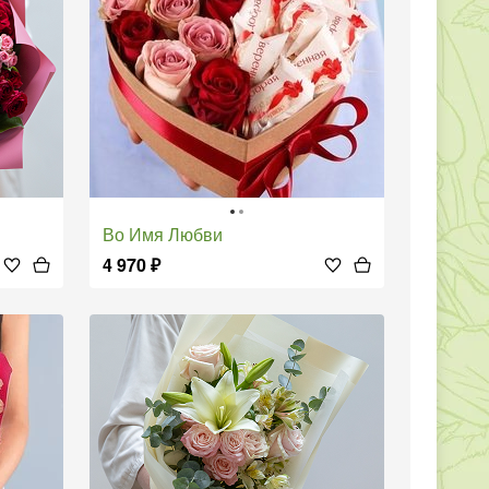
Во Имя Любви
4 970
₽