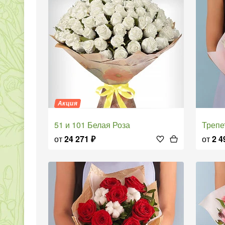
Акция
51 и 101 Белая Роза
Треп
от
24 271
₽
от
2 4