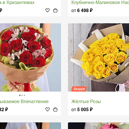
а в Хризантемах
Клубнично-Малиновое Настро
₽
от
6 498
₽
Акция
бываемое Впечатление
Жёлтые Розы
32
₽
от
5 005
₽