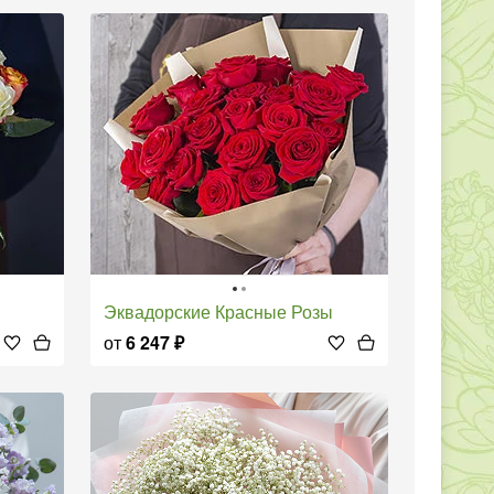
Эквадорские Красные Розы
от
6 247
₽