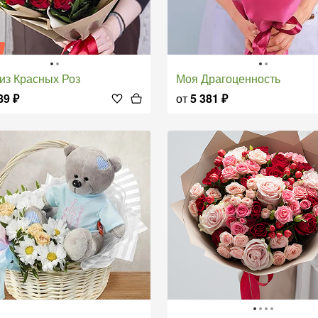
я
т из Красных Роз
Моя Драгоценность
89
₽
от
5 381
₽