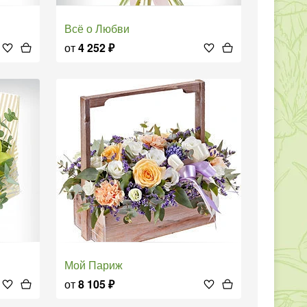
Всё о Любви
от
4 252
₽
Мой Париж
от
8 105
₽