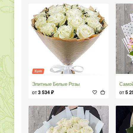
Хит
Элитные Белые Розы
Само
от
3 534
₽
от
5 2