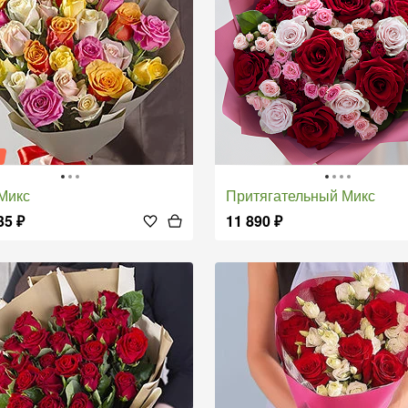
я
 Микс
Притягательный Микс
35
₽
11 890
₽