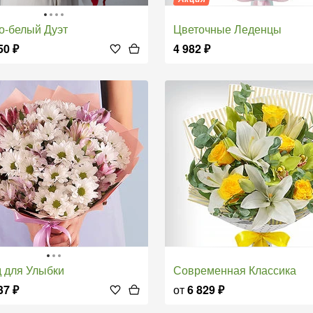
но-белый Дуэт
Цветочные Леденцы
50
₽
4 982
₽
д для Улыбки
Современная Классика
37
₽
от
6 829
₽