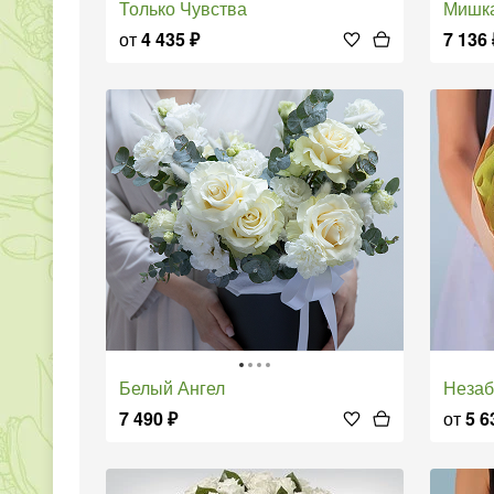
Только Чувства
Мишк
от
4 435
₽
7 136
Белый Ангел
Неза
7 490
₽
от
5 6