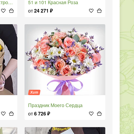
ение
51 и 101 Красная Роза
от
24 271
₽
Хит
Праздник Моего Сердца
от
6 726
₽