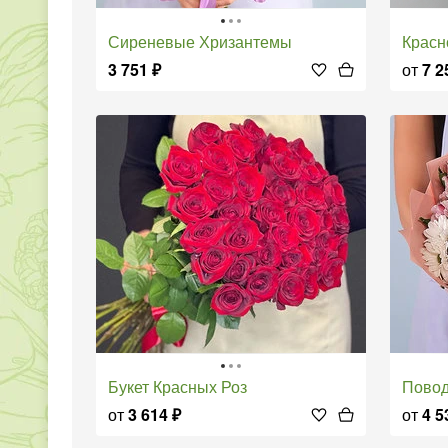
Сиреневые Хризантемы
Крас
3 751
₽
от
7 2
Букет Красных Роз
Пово
от
3 614
₽
от
4 5