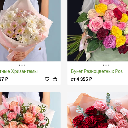
етные Хризантемы
Букет Разноцветных Роз
97
₽
от
4 355
₽