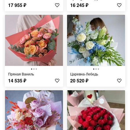
17 955
₽
16 245
₽
Пряная Ваниль
Царевна-Лебедь
14 535
₽
20 520
₽