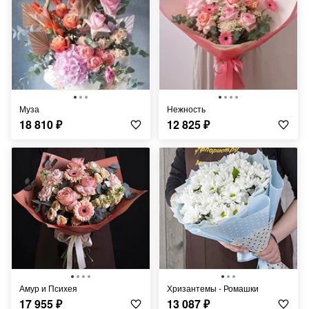
Муза
Нежность
18 810
₽
12 825
₽
Амур и Психея
Хризантемы - Ромашки
17 955
₽
13 087
₽