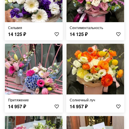
Сильвия
Сентиментальность
14 125
₽
14 125
₽
Притяжение
Солнечный луч
14 957
₽
14 957
₽