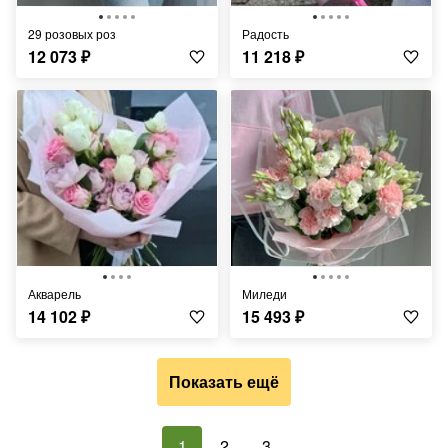
29 розовых роз
Радость
12 073
₽
11 218
₽
Акварель
Миледи
14 102
₽
15 493
₽
Показать ещё
1
2
3