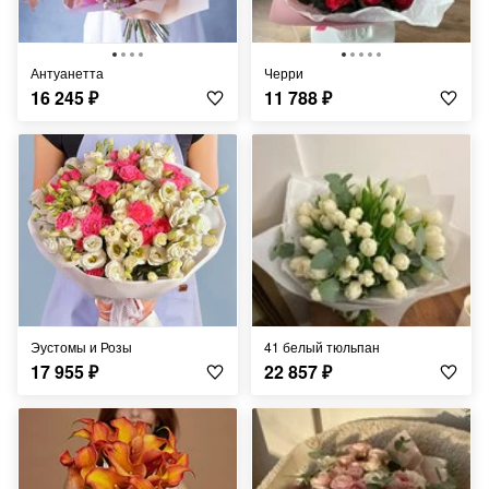
Антуанетта
Черри
16 245
₽
11 788
₽
Эустомы и Розы
41 белый тюльпан
17 955
₽
22 857
₽