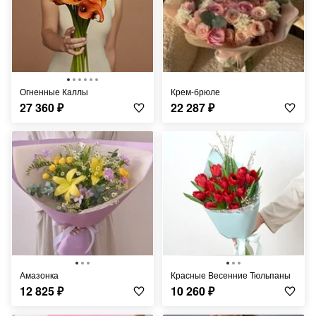
Огненные Каллы
Крем-брюле
27 360
₽
22 287
₽
Амазонка
Красные Весенние Тюльпаны
12 825
₽
10 260
₽