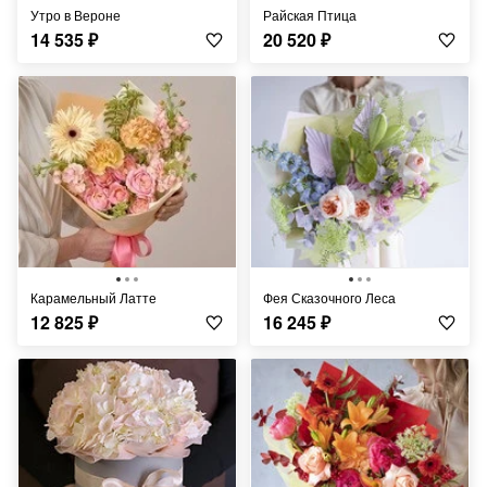
Утро в Вероне
Райская Птица
14 535
₽
20 520
₽
Карамельный Латте
Фея Сказочного Леса
12 825
₽
16 245
₽