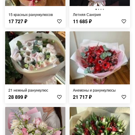
15 красных ранункулюсов
Летняя Сангрия
17 727
₽
11 685
₽
21 нежный ранункулюс
Анемоны и ранункулюсы
28 899
₽
21 717
₽