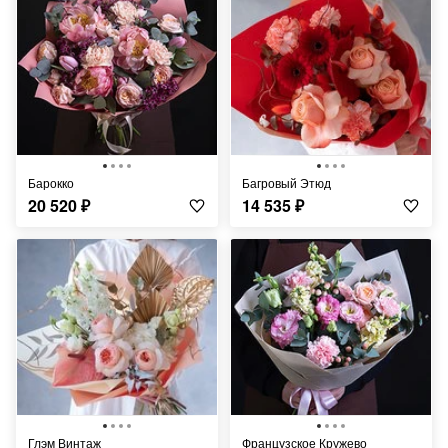
Барокко
Багровый Этюд
20 520
₽
14 535
₽
Глэм Винтаж
Французское Кружево