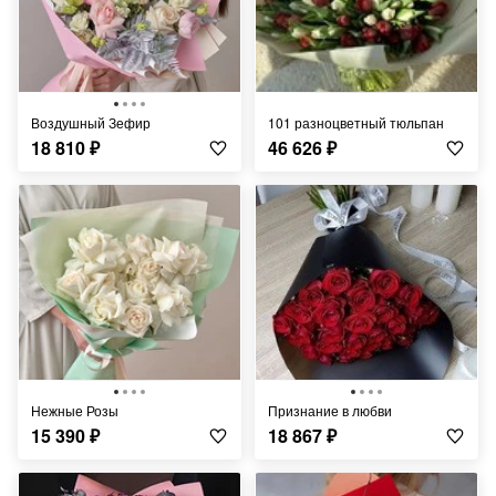
Воздушный Зефир
101 разноцветный тюльпан
18 810
₽
46 626
₽
Нежные Розы
Признание в любви
15 390
₽
18 867
₽