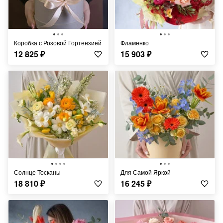
Коробка с Розовой Гортензией
Фламенко
12 825
₽
15 903
₽
Солнце Тосканы
Для Самой Яркой
18 810
₽
16 245
₽