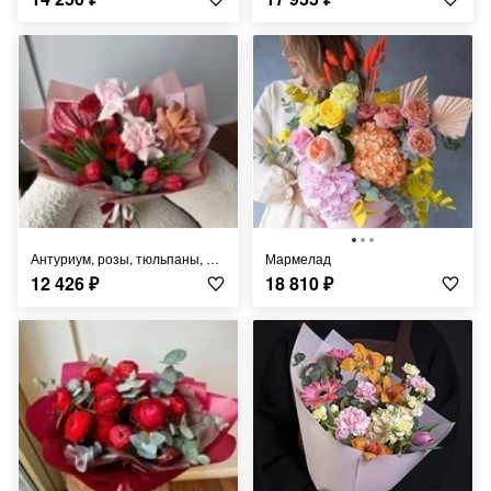
Антуриум, розы, тюльпаны, мини-герберы
Мармелад
12 426
₽
18 810
₽