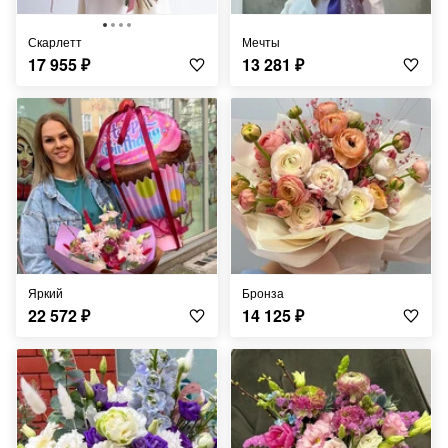
Скарлетт
Мечты
17 955
₽
13 281
₽
Яркий
Бронза
22 572
₽
14 125
₽