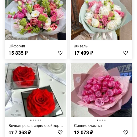
Эйфория
Жизель
15 835
₽
17 499
₽
Вечная роза в акриловой коробке
Сияние счастья
от
7 363
₽
12 073
₽