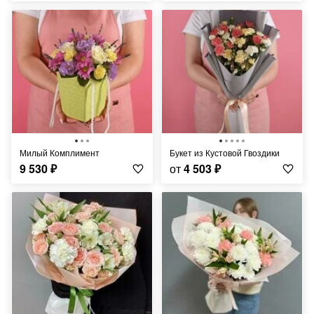
Милый Комплимент
Букет из Кустовой Гвоздики
9 530
₽
от
4 503
₽