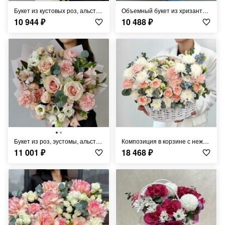
Букет из кустовых роз, альстромерий, гвоздиками «Каприз»
Объемный букет из хризантем, альстромерий и диантусов
10 944
₽
10 488
₽
Букет из роз, эустомы, альстромерий, гвоздик и хризантемы с эвкалиптом
Композиция в корзине с нежными цветами «Милота»
11 001
₽
18 468
₽