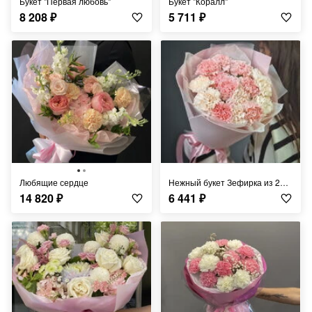
Букет "Первая любовь"
Букет "Коралл"
8 208
₽
5 711
₽
Любящие сердце
Нежный букет Зефирка из 21диантусов
14 820
₽
6 441
₽