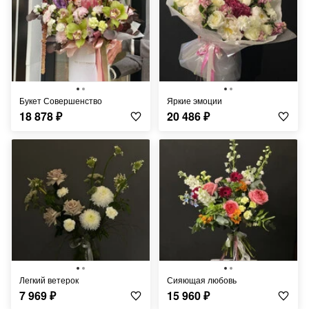
Букет Совершенство
Яркие эмоции
18 878
₽
20 486
₽
Легкий ветерок
Сияющая любовь
7 969
₽
15 960
₽